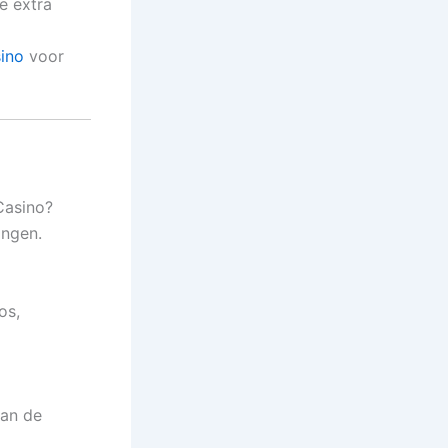
e extra
ino
voor
Casino?
ingen.
os,
van de