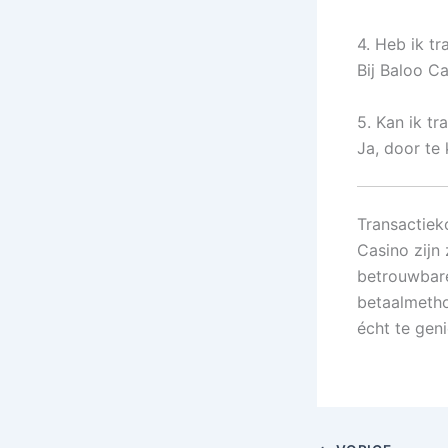
4. Heb ik tr
Bij Baloo C
5. Kan ik t
Ja, door te 
Transactiek
Casino zijn
betrouwbare
betaalmetho
écht te gen