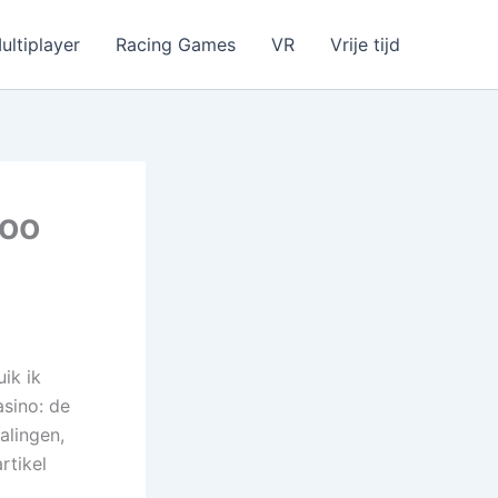
ultiplayer
Racing Games
VR
Vrije tijd
loo
ik ik
asino: de
alingen,
rtikel