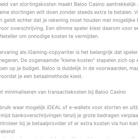
eid van stortingskosten maakt Baloo Casino aantrekkelijk a
eine stortingen wilt doen zonder steeds extra te betalen. V
en geldt echter dat je rekening moet houden met mogelijke
 voor overschrijving. Een slimme speler kiest daarom voor e
f Neteller om onnodige kosten te vermijden.
ervaring als iGaming-copywriter is het belangrijk dat speler
t negeren. De zogenaamde “kleine kosten” stapelen zich op
en op je budget. Baloo is duidelijk in de voorwaarden, maar
oordat je een betaalmethode kiest.
et minimaliseren van transactiekosten bij Baloo Casino
bruik waar mogelijk iDEAL of e-wallets voor storten en uit
rmijd bankoverschrijvingen tenzij je grote bedragen verplaa
troleer bij je betaalprovider of er extra kosten via hun ka
rekend