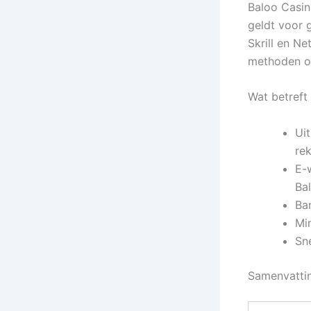
Baloo Casin
geldt voor 
Skrill en Ne
methoden of
Wat betreft 
Uit
re
E-w
Ba
Ba
Min
Sne
Samenvattin