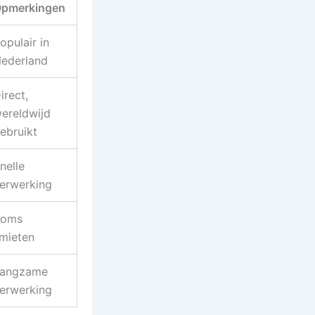
pmerkingen
opulair in
ederland
irect,
ereldwijd
ebruikt
nelle
erwerking
Soms
imieten
angzame
erwerking