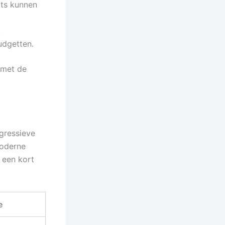
ots kunnen
.
udgetten.
 met de
gressieve
moderne
 een kort
e