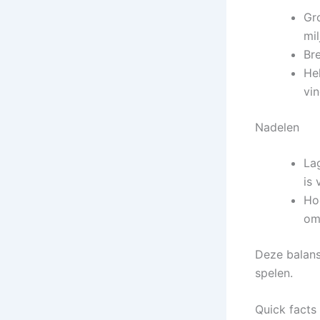
Gr
mil
Br
Hel
vi
Nadelen
La
is 
Ho
om
Deze balans
spelen.
Quick facts