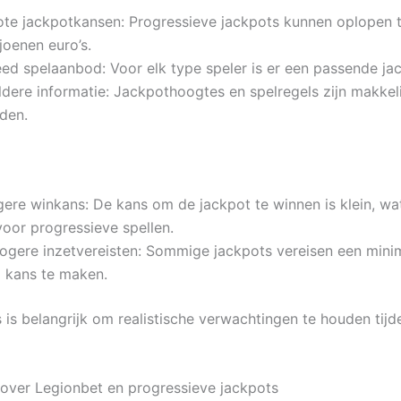
ote jackpotkansen: Progressieve jackpots kunnen oplopen 
joenen euro’s.
eed spelaanbod: Voor elk type speler is er een passende j
dere informatie: Jackpothoogtes en spelregels zijn makkeli
nden.
gere winkans: De kans om de jackpot te winnen is klein, wa
voor progressieve spellen.
ogere inzetvereisten: Sommige jackpots vereisen een minim
 kans te maken.
 is belangrijk om realistische verwachtingen te houden tijd
 over Legionbet en progressieve jackpots