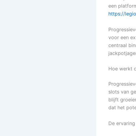
een platfor
https://leg
Progressiev
voor een ex
centraal bin
jackpotjager
Hoe werkt d
Progressiev
slots van g
blijft groei
dat het pot
De ervaring