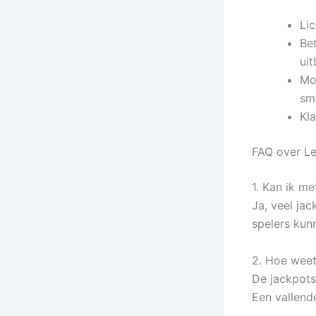
Li
Be
uit
Mo
sm
Kla
FAQ over Le
1. Kan ik m
Ja, veel ja
spelers kun
2. Hoe weet
De jackpots
Een vallend