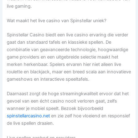
live gaming.
Wat maakt het live casino van Spinstellar uniek?
Spinstellar Casino biedt een live casino ervaring die verder
gaat dan standaard tafels en klassieke spellen. De
combinatie van geavanceerde technologie, hoogwaardige
game providers en een uitgebreide selectie maakt het
merken herkenbaar. Spelers ervaren hier niet alleen live
roulette en blackjack, maar een breed scala aan innovatieve
gameshows en interactieve speeltafels.
Daarnaast zorgt de hoge streamingkwaliteit ervoor dat het
gevoel van een écht casino nooit verloren gaat, zelfs
wanneer je mobiel speelt. Bezoek bijvoorbeeld
spinstellarcasino.net
en zie zelf hoe vloeiend en responsief
de live spellen draaien.
Live spellen aanbod en providers