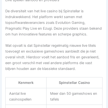
De diversiteit van het live casino bij Spinstellar is
indrukwekkend. Het platform werkt samen met
topsoftwareleveranciers zoals Evolution Gaming,
Pragmatic Play Live en Ezugi. Deze providers staan bekend
om hun innovatieve features en scherpe graphics.
Wat opvalt is dat Spinstellar regelmatig nieuwe live titels
toevoegt en exclusieve gameshows aanbiedt die je niet
overal vindt. Hierdoor voelt het aanbod fris en gevarieerd,
een groot verschil met veel andere platforms die vast
blijven houden aan de klassieke standaard.
Kenmerk
Spinstellar Casino
Aantal live
Meer dan 50 gameshows en
casinospellen
tafels