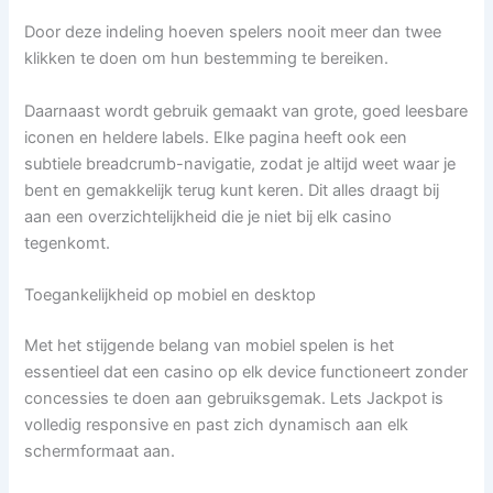
Door deze indeling hoeven spelers nooit meer dan twee
klikken te doen om hun bestemming te bereiken.
Daarnaast wordt gebruik gemaakt van grote, goed leesbare
iconen en heldere labels. Elke pagina heeft ook een
subtiele breadcrumb-navigatie, zodat je altijd weet waar je
bent en gemakkelijk terug kunt keren. Dit alles draagt bij
aan een overzichtelijkheid die je niet bij elk casino
tegenkomt.
Toegankelijkheid op mobiel en desktop
Met het stijgende belang van mobiel spelen is het
essentieel dat een casino op elk device functioneert zonder
concessies te doen aan gebruiksgemak. Lets Jackpot is
volledig responsive en past zich dynamisch aan elk
schermformaat aan.