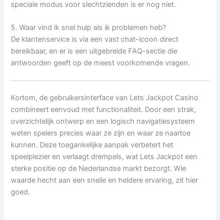
speciale modus voor slechtzienden is er nog niet.
5. Waar vind ik snel hulp als ik problemen heb?
De klantenservice is via een vast chat-icoon direct
bereikbaar, en er is een uitgebreide FAQ-sectie die
antwoorden geeft op de meest voorkomende vragen.
Kortom, de gebruikersinterface van Lets Jackpot Casino
combineert eenvoud met functionaliteit. Door een strak,
overzichtelijk ontwerp en een logisch navigatiesysteem
weten spelers precies waar ze zijn en waar ze naartoe
kunnen. Deze toegankelijke aanpak verbetert het
speelplezier en verlaagt drempels, wat Lets Jackpot een
sterke positie op de Nederlandse markt bezorgt. Wie
waarde hecht aan een snelle en heldere ervaring, zit hier
goed.