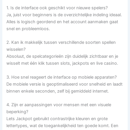
1. Is de interface ook geschikt voor nieuwe spelers?
Ja, juist voor beginners is de overzichtelijke indeling ideaal.
Alles is logisch geordend en het account aanmaken gaat
snel en probleemloos.
2. Kan ik makkelijk tussen verschillende soorten spellen
wisselen?
Absoluut, de spelcategorieën zijn duidelijk zichtbaar en je
wisselt met één klik tussen slots, jackpots en live casino.
3. Hoe snel reageert de interface op mobiele apparaten?
De mobiele versie is geoptimaliseerd voor snelheid en laadt
binnen enkele seconden, zelf bij gemiddeld internet.
4. Zijn er aanpassingen voor mensen met een visuele
beperking?
Lets Jackpot gebruikt contrastrijke kleuren en grote
lettertypes, wat de toegankelijkheid ten goede komt. Een