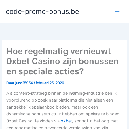
Ga
code-promo-bonus.be
naar
de
inhoud
Hoe regelmatig vernieuwt
0xbet Casino zijn bonussen
en speciale acties?
Door
juno25954
/
februari 25, 2026
Als content-strateeg binnen de iGaming-industrie ben ik
voortdurend op zoek naar platforms die niet alleen een
aantrekkelijk spelaanbod bieden, maar ook een
dynamische bonusstructuur hebben om spelers te binden.
0xbet Casino, te vinden via
oxbet
, springt in het oog met
een regelmatige en gevarieerde vernieuwing van zijn