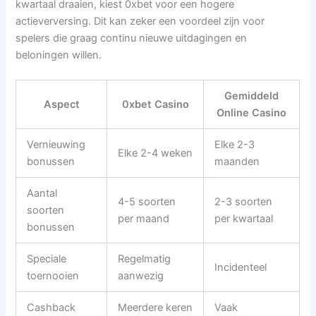
kwartaal draaien, kiest 0xbet voor een hogere
actieverversing. Dit kan zeker een voordeel zijn voor
spelers die graag continu nieuwe uitdagingen en
beloningen willen.
Gemiddeld
Aspect
0xbet Casino
Online Casino
Vernieuwing
Elke 2-3
Elke 2-4 weken
bonussen
maanden
Aantal
4-5 soorten
2-3 soorten
soorten
per maand
per kwartaal
bonussen
Speciale
Regelmatig
Incidenteel
toernooien
aanwezig
Cashback
Meerdere keren
Vaak