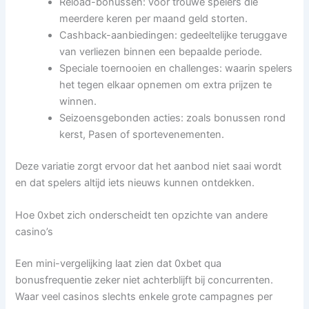
Reload-bonussen: voor trouwe spelers die
meerdere keren per maand geld storten.
Cashback-aanbiedingen: gedeeltelijke teruggave
van verliezen binnen een bepaalde periode.
Speciale toernooien en challenges: waarin spelers
het tegen elkaar opnemen om extra prijzen te
winnen.
Seizoensgebonden acties: zoals bonussen rond
kerst, Pasen of sportevenementen.
Deze variatie zorgt ervoor dat het aanbod niet saai wordt
en dat spelers altijd iets nieuws kunnen ontdekken.
Hoe 0xbet zich onderscheidt ten opzichte van andere
casino’s
Een mini-vergelijking laat zien dat 0xbet qua
bonusfrequentie zeker niet achterblijft bij concurrenten.
Waar veel casinos slechts enkele grote campagnes per