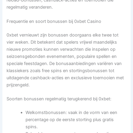
reload-bonussen, cashback-acties en toernooien die
regelmatig veranderen.
Frequentie en soort bonussen bij 0xbet Casino
0xbet vernieuwt zijn bonussen doorgaans elke twee tot
vier weken. Dit betekent dat spelers vrijwel maandelijks
nieuwe promoties kunnen verwachten die inspelen op
seizoensgebonden evenementen, populaire spellen en
speciale feestdagen. De bonusaanbiedingen variëren van
klassiekers zoals free spins en stortingsbonussen tot
uitdagende cashback-acties en exclusieve toernooien met
prijzengeld.
Soorten bonussen regelmatig terugkerend bij 0xbet:
Welkomstbonussen: vaak in de vorm van een
percentage op de eerste storting plus gratis
spins.