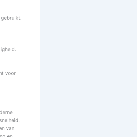
 gebruikt.
igheid.
ht voor
oderne
snelheid,
en van
ang en