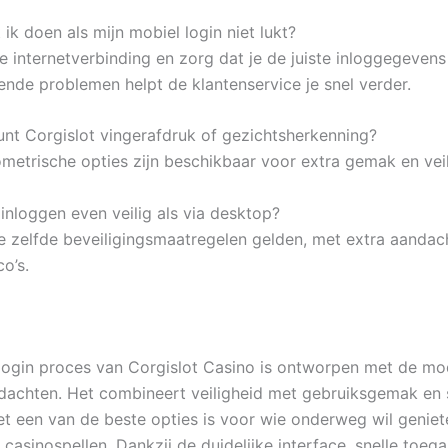
ik doen als mijn mobiel login niet lukt?
e internetverbinding en zorg dat je de juiste inloggegevens
ende problemen helpt de klantenservice je snel verder.
unt Corgislot vingerafdruk of gezichtsherkenning?
ometrische opties zijn beschikbaar voor extra gemak en veil
 inloggen even veilig als via desktop?
e zelfde beveiligingsmaatregelen gelden, met extra aandac
co’s.
login proces van Corgislot Casino is ontworpen met de m
edachten. Het combineert veiligheid met gebruiksgemak en 
t een van de beste opties is voor wie onderweg wil geniet
 casinospellen. Dankzij de duidelijke interface, snelle toeg