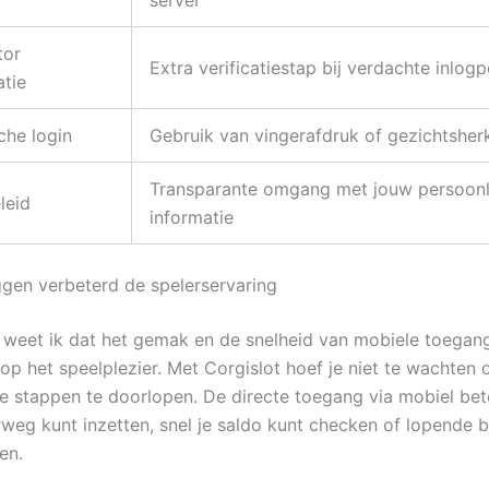
tor
Extra verificatiestap bij verdachte inlog
atie
che login
Gebruik van vingerafdruk of gezichtsher
Transparante omgang met jouw persoonl
leid
informatie
ggen verbeterd de spelerservaring
g weet ik dat het gemak en de snelheid van mobiele toegan
 op het speelplezier. Met Corgislot hoef je niet te wachten 
e stappen te doorlopen. De directe toegang via mobiel be
rweg kunt inzetten, snel je saldo kunt checken of lopende 
en.