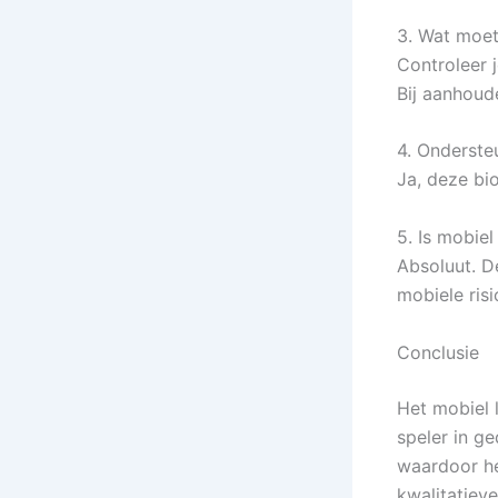
3. Wat moet 
Controleer j
Bij aanhoud
4. Onderste
Ja, deze bi
5. Is mobiel
Absoluut. D
mobiele risi
Conclusie
Het mobiel 
speler in g
waardoor he
kwalitatieve