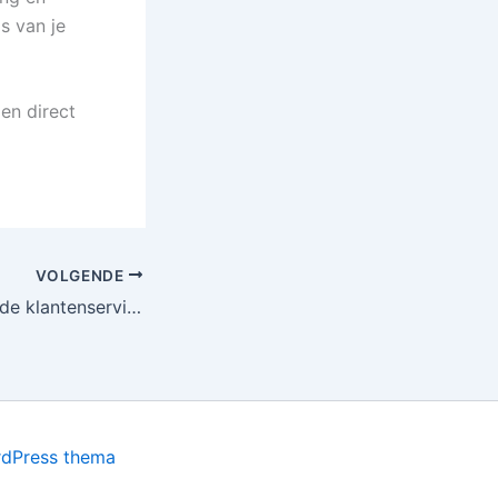
s van je
en direct
VOLGENDE
Hoe functioneert de klantenservice van Justbit Casino werkelijk?
rdPress thema