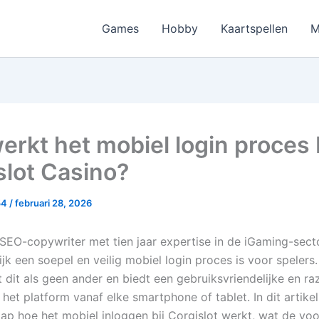
Games
Hobby
Kaartspellen
M
erkt het mobiel login proces 
slot Casino?
54
/
februari 28, 2026
 SEO-copywriter met tien jaar expertise in de iGaming-sector
jk een soepel en veilig mobiel login proces is voor spelers.
 dit als geen ander en biedt een gebruiksvriendelijke en ra
het platform vanaf elke smartphone of tablet. In dit artike
tap hoe het mobiel inloggen bij Corgislot werkt, wat de voo