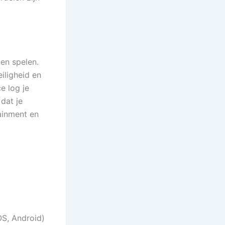
nen spelen.
iligheid en
e log je
dat je
tainment en
S, Android)