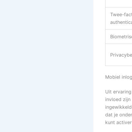
Twee-fac
authentic
Biometris
Privacybe
Mobiel inlo
Uit ervarin
invloed zijn
ingewikkeld
dat je onde
kunt activer