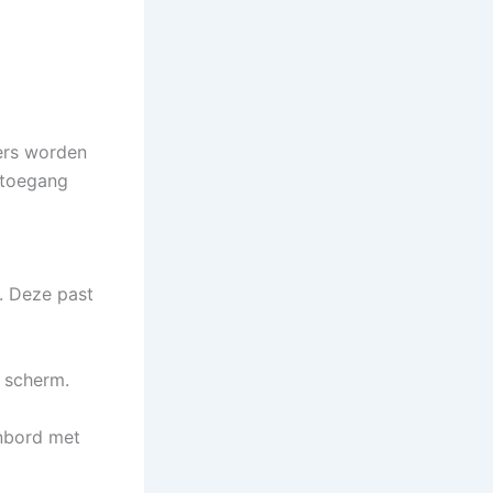
ers worden
k toegang
. Deze past
t scherm.
enbord met