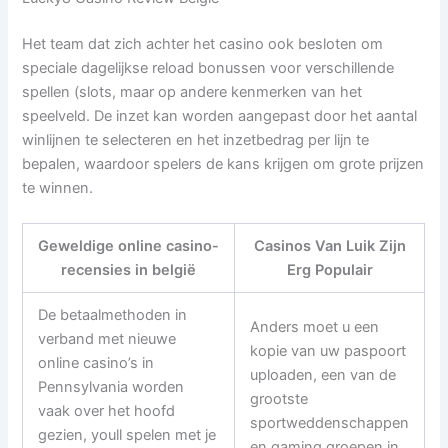
Het team dat zich achter het casino ook besloten om
speciale dagelijkse reload bonussen voor verschillende
spellen (slots, maar op andere kenmerken van het
speelveld. De inzet kan worden aangepast door het aantal
winlijnen te selecteren en het inzetbedrag per lijn te
bepalen, waardoor spelers de kans krijgen om grote prijzen
te winnen.
Geweldige online casino-
Casinos Van Luik Zijn
recensies in belgië
Erg Populair
De betaalmethoden in
Anders moet u een
verband met nieuwe
kopie van uw paspoort
online casino’s in
uploaden, een van de
Pennsylvania worden
grootste
vaak over het hoofd
sportweddenschappen
gezien, youll spelen met je
en gaming groepen in