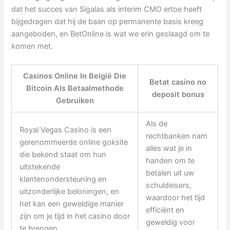
dat het succes van Sigalas als interim CMO ertoe heeft
bijgedragen dat hij de baan op permanente basis kreeg
aangeboden, en BetOnline is wat we erin geslaagd om te
komen met.
Casinos Online In België Die
Betat casino no
Bitcoin Als Betaalmethode
deposit bonus
Gebruiken
Als de
Royal Vegas Casino is een
rechtbanken nam
gerenommeerde online goksite
alles wat je in
die bekend staat om hun
handen om te
uitstekende
betalen uit uw
klantenondersteuning en
schuldeisers,
uitzonderlijke beloningen, en
waardoor het tijd
het kan een geweldige manier
efficiënt en
zijn om je tijd in het casino door
geweldig voor
te brengen.