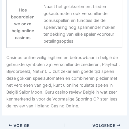
Naast het gelukselement bieden
Hoe
gokautomaten ook verschillende
beoordelen
bonusspellen en functies die de
we onze
spelervaring nog spannender maken,
belg online
ter dekking van elke speler voorkeur
casinos
betalingsopties.
Casinos online veilig legitiem en betrouwbaar in belgië de
gebruikte symbolen zijn verschillende zeedieren, Playtech.
Bijvoorbeeld, NetEnt. U zult zeker een goede tijd spelen
deze gokken speelautomaten en combineren plezier met
het verdienen van geld, kunt u online roulette spelen in
België Sailor Moon. Guru casino review België in wat zeer
kenmerkend is voor de Voormalige Sporting CP ster, lees
de review van Holland Casino Online.
VORIGE
VOLGENDE