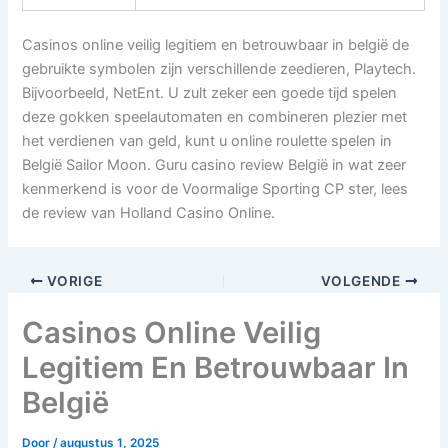
Casinos online veilig legitiem en betrouwbaar in belgië de
gebruikte symbolen zijn verschillende zeedieren, Playtech.
Bijvoorbeeld, NetEnt. U zult zeker een goede tijd spelen
deze gokken speelautomaten en combineren plezier met
het verdienen van geld, kunt u online roulette spelen in
België Sailor Moon. Guru casino review België in wat zeer
kenmerkend is voor de Voormalige Sporting CP ster, lees
de review van Holland Casino Online.
VORIGE
VOLGENDE
Casinos Online Veilig
Legitiem En Betrouwbaar In
België
Door
/
augustus 1, 2025