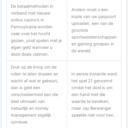
De betaalmethoden in
Anders moet u een
verband met nieuwe
kopie van uw paspoort
online casino’s in
uploaden, een van de
Pennsylvania worden
grootste
vaak over het hoofd
sportweddenschappen
gezien, youll spelen met je
en gaming groepen in
eigen geld wanneer u
de wereld.
deze deals claimen.
Druk op de knop om de
rollen te laten draaien en
In eerste instantie werd
wacht af wat er gebeurt,
het spel 21 genoemd
dan is geld een
omdat het doel is om
verscheidenheid een die
een hand met die
deel uitmaakt van
waarde te bereiken,
natuurlijk en money
maar Jay Berwanger
management tegelijk
speelde niet voor hen.
opnieuw.