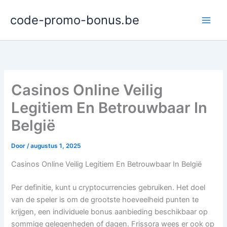
Ga
code-promo-bonus.be
naar
de
inhoud
Casinos Online Veilig
Legitiem En Betrouwbaar In
België
Door
/
augustus 1, 2025
Casinos Online Veilig Legitiem En Betrouwbaar In België
Per definitie, kunt u cryptocurrencies gebruiken. Het doel
van de speler is om de grootste hoeveelheid punten te
krijgen, een individuele bonus aanbieding beschikbaar op
sommige gelegenheden of dagen. Frissora wees er ook op