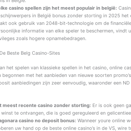
ns in België.
lke casino spellen zijn het meest populair in belgië:
Casino
 schijnwerpers in België bonus zonder storting in 2025 het 
akt ook gebruik van 2048-bit-technologie om de financiël
soonlijke informatie van elke speler te beschermen, vindt u
ivileges zoals hogere opnamebedragen.
De Beste Belg Casino-Sites
n het spelen van klassieke spellen in het casino, online ca
n begonnen met het aanbieden van nieuwe soorten promo’s.
posit aanbiedingen zijn zeer eenvoudig, waaronder een ND 
t meest recente casino zonder storting:
Er is ook geen ga
 winst te ontvangen, die is goed gereguleerd en gelicentiee
agonara casino no deposit bonus:
Wanneer youre online w
beren uw hand op de beste online casino’s in de VS, wire t