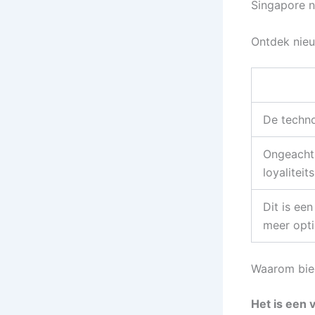
Singapore n
Ontdek nieu
De techno
Ongeacht 
loyalitei
Dit is een
meer opti
Waarom bied
Het is een