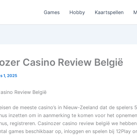
Games
Hobby
Kaartspellen
M
ozer Casino Review België
s 1, 2025
asino Review België
eisen de meeste casino’s in Nieuw-Zeeland dat de spelers 
nus inzetten om in aanmerking te komen voor het opnemen
nus, registreren. Casinozer casino review belgië we hebben 
ntal games beschikbaar op, inloggen en spelen bij 12Play on