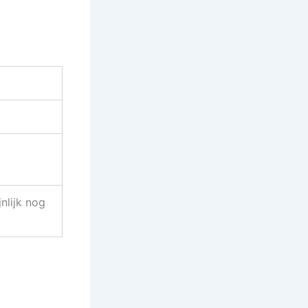
nlijk nog