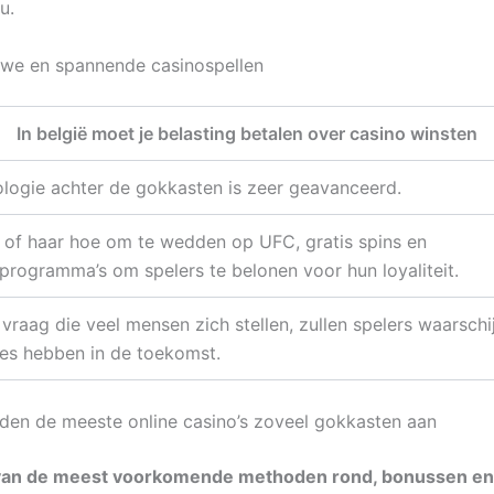
u.
we en spannende casinospellen
In belgië moet je belasting betalen over casino winsten
logie achter de gokkasten is zeer geavanceerd.
of haar hoe om te wedden op UFC, gratis spins en
tsprogramma’s om spelers te belonen voor hun loyaliteit.
 vraag die veel mensen zich stellen, zullen spelers waarschij
es hebben in de toekomst.
en de meeste online casino’s zoveel gokkasten aan
 van de meest voorkomende methoden rond, bonussen en