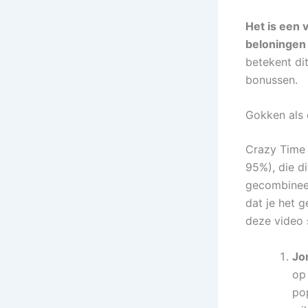
Het is een
beloningen 
betekent dit
bonussen.
Gokken als o
Crazy Time 
95%), die d
gecombinee
dat je het g
deze video 
Jo
op
pop