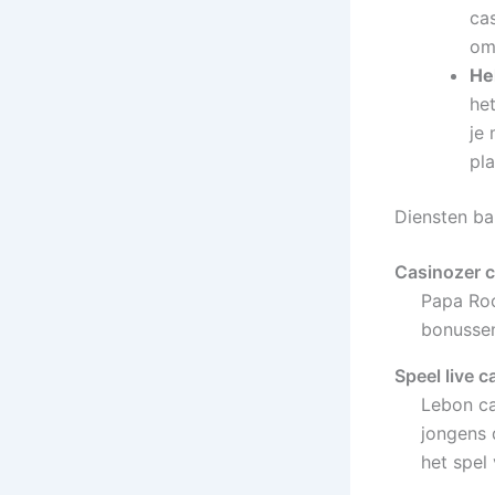
ca
om
He
he
je 
pla
Diensten ban
Casinozer c
Papa Roo
bonusse
Speel live c
Lebon ca
jongens 
het spel