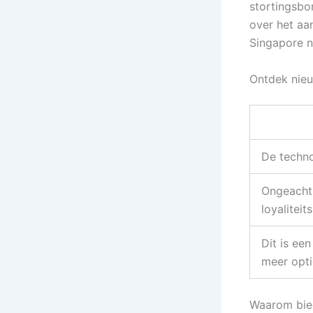
stortingsbo
over het aa
Singapore n
Ontdek nieu
De techno
Ongeacht 
loyalitei
Dit is een
meer opti
Waarom bied