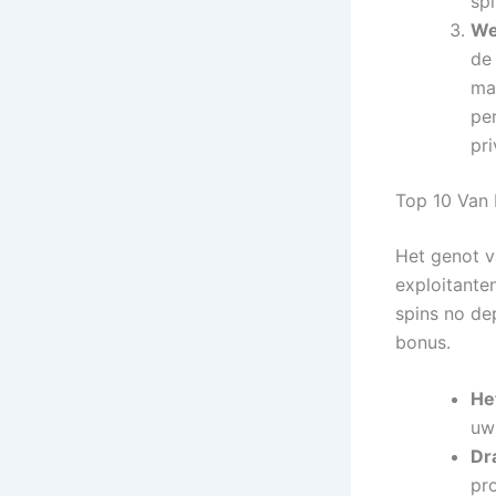
spi
We
de
ma
per
pr
Top 10 Van 
Het genot va
exploitante
spins no de
bonus.
He
uw
Dr
pro