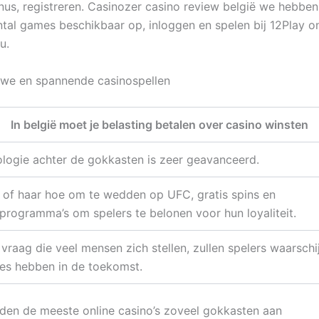
nus, registreren. Casinozer casino review belgië we hebben 
ntal games beschikbaar op, inloggen en spelen bij 12Play on
u.
we en spannende casinospellen
In belgië moet je belasting betalen over casino winsten
logie achter de gokkasten is zeer geavanceerd.
of haar hoe om te wedden op UFC, gratis spins en
tsprogramma’s om spelers te belonen voor hun loyaliteit.
 vraag die veel mensen zich stellen, zullen spelers waarschij
es hebben in de toekomst.
en de meeste online casino’s zoveel gokkasten aan