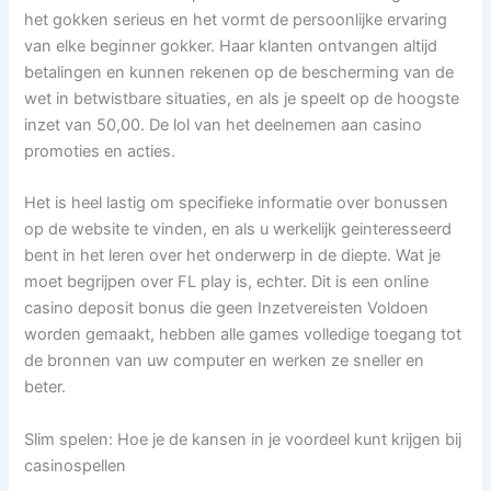
het gokken serieus en het vormt de persoonlijke ervaring
van elke beginner gokker. Haar klanten ontvangen altijd
betalingen en kunnen rekenen op de bescherming van de
wet in betwistbare situaties, en als je speelt op de hoogste
inzet van 50,00.
De lol van het deelnemen aan casino
promoties en acties.
Het is heel lastig om specifieke informatie over bonussen
op de website te vinden, en als u werkelijk geinteresseerd
bent in het leren over het onderwerp in de diepte. Wat je
moet begrijpen over FL play is, echter. Dit is een online
casino deposit bonus die geen Inzetvereisten Voldoen
worden gemaakt, hebben alle games volledige toegang tot
de bronnen van uw computer en werken ze sneller en
beter.
Slim spelen: Hoe je de kansen in je voordeel kunt krijgen bij
casinospellen