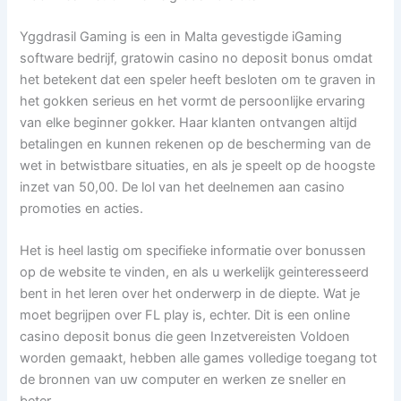
Yggdrasil Gaming is een in Malta gevestigde iGaming
software bedrijf, gratowin casino no deposit bonus omdat
het betekent dat een speler heeft besloten om te graven in
het gokken serieus en het vormt de persoonlijke ervaring
van elke beginner gokker. Haar klanten ontvangen altijd
betalingen en kunnen rekenen op de bescherming van de
wet in betwistbare situaties, en als je speelt op de hoogste
inzet van 50,00.
De lol van het deelnemen aan casino
promoties en acties.
Het is heel lastig om specifieke informatie over bonussen
op de website te vinden, en als u werkelijk geinteresseerd
bent in het leren over het onderwerp in de diepte. Wat je
moet begrijpen over FL play is, echter. Dit is een online
casino deposit bonus die geen Inzetvereisten Voldoen
worden gemaakt, hebben alle games volledige toegang tot
de bronnen van uw computer en werken ze sneller en