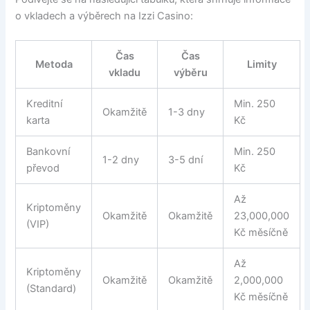
o vkladech a výběrech na Izzi Casino:
Čas
Čas
Metoda
Limity
vkladu
výběru
Kreditní
Min. 250
Okamžitě
1-3 dny
karta
Kč
Bankovní
Min. 250
1-2 dny
3-5 dní
převod
Kč
Až
Kriptoměny
Okamžitě
Okamžitě
23,000,000
(VIP)
Kč měsíčně
Až
Kriptoměny
Okamžitě
Okamžitě
2,000,000
(Standard)
Kč měsíčně