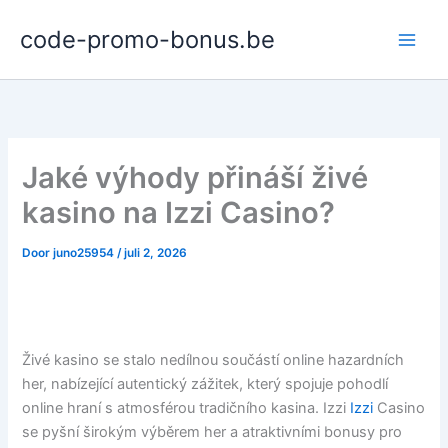
Ga
code-promo-bonus.be
naar
de
inhoud
Jaké výhody přináší živé
kasino na Izzi Casino?
Door
juno25954
/
juli 2, 2026
Živé kasino se stalo nedílnou součástí online hazardních
her, nabízející autentický zážitek, který spojuje pohodlí
online hraní s atmosférou tradičního kasina. Izzi
Izzi
Casino
se pyšní širokým výběrem her a atraktivními bonusy pro