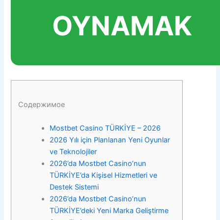
OYNAMAK
Содержимое
Mostbet Casino TÜRKİYE – 2026
2026 Yılı için Planlanan Yeni Oyunlar
ve Teknolojiler
2026’da Mostbet Casino’nun
TÜRKİYE’da Kişisel Hizmetleri ve
Destek Sistemi
2026’da Mostbet Casino’nun
TÜRKİYE’deki Yeni Marka Geliştirme