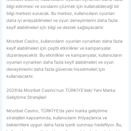
bilgi edinmesi ve sorularını çözmek için kullanabileceği bir
bilgi merkezi sunacak. Bu merkez, kullanıcıların oyunları
daha iyi anlayabilmeleri ve oyun deneyimlerini daha fazla
keyif alabilmeleri için bilgi ve destek sağlayacaktır.
Mostbet Casino, kullanıcıların oyunları oynarken daha fazla
keyif alabilmeleri için çeşitli etkinlikler ve kampanyalar
düzenleyecektir. Bu etkinlikler ve kampanyalar, kullanıcıların
oyunları oynarken daha fazla keyif alabilmeleri ve oyun
deneyimlerini daha fazla güvende hissetmeleri için
kullanılacaktır.
2026’da Mostbet Casino’nun TÜRKİYE’deki Yeni Marka
Geliştirme Stratejileri
Mostbet Casino, TÜRKİYE’da yeni marka geliştirme
stratejileri kapsamında, kullanıcıların ihtiyaçlarına ve
beklentilere uygun daha fazla içerik sunmayı hedefliyor. Bu,