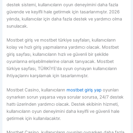
destek sistemi, kullanıcıların oyun deneyimini daha fazla
güvende ve keyifli hale getirmek için tasarlanmıştır. 2026
yılında, kullanıcılar için daha fazla destek ve yardımcı olma
sunulacak.
Mostbet giriş ve mostbet türkiye sayfaları, kullanıcıların
kolay ve hızlı giriş yapmalarına yardımcı olacak. Mostbet
giriş sayfası, kullanıcıların hızlı ve güvenli bir şekilde
oyunlarına erişebilmelerine olanak tanıyacak. Mostbet
türkiye sayfası, TÜRKİYE’da oyun oynayan kullanıcıların
ihtiyaçlarını karşılamak için tasarlanmıştır.
Mostbet Casino, kullanıcıların
mostbet giriş yap
oyunları
oynarken sorun yaşarsa veya sorular sorursa, 24/7 destek
hattı üzerinden yardımcı olacak. Destek ekibinin hizmeti,
kullanıcıların oyun deneyimini daha keyifli ve güvenli hale
getirmek için kullanılacaktır.
Mostbet Casino, kullanıcıların oyunları oynarken daha fazla