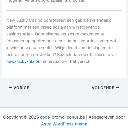
mogelijk. Verantwoord spelen is cruciaal.
New Lucky Casino combineert een gebruiksvriendelijk
platform met een breed scala aan winstgevende
casinospellen. Door slimme keuzes te maken en te
focussen op spellen met een laag huisvoordeel, vergroot je
je winkansen aanzienlijk. Wil je direct aan de slag en de
beste spellen ontdekken? Bezoek dan de officiële site via
new-lucky-nl.com
en ervaar zelf het verschil.
VORIGE
VOLGENDE
Copyright © 2026 code-promo-bonus.be | Aangedreven door
Astra WordPress thema