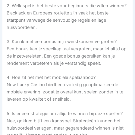
2. Welk spel is het beste voor beginners die willen winnen?
Blackjack en Europees roulette zijn vaak het beste
startpunt vanwege de eenvoudige regels en lage
huisvoordelen.
3. Kan ik met een bonus mijn winstkansen vergroten?
Een bonus kan je speelkapitaal vergroten, maar let altijd op
de inzetvereisten. Een goede bonus gebruiken kan je
rendement verbeteren als je verstandig speelt.
4. Hoe zit het met het mobiele spelaanbod?
New Lucky Casino biedt een volledig geoptimaliseerde
mobiele ervaring, zodat je overal kunt spelen zonder in te
leveren op kwaliteit of snelheid.
5. Is er een strategie om altijd te winnen bij deze spellen?
Nee, gokken blijft een kansspel. Strategieën kunnen het
huisvoordeel verlagen, maar gegarandeerd winnen is niet