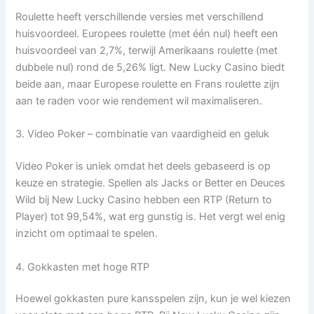
Roulette heeft verschillende versies met verschillend
huisvoordeel. Europees roulette (met één nul) heeft een
huisvoordeel van 2,7%, terwijl Amerikaans roulette (met
dubbele nul) rond de 5,26% ligt. New Lucky Casino biedt
beide aan, maar Europese roulette en Frans roulette zijn
aan te raden voor wie rendement wil maximaliseren.
3. Video Poker – combinatie van vaardigheid en geluk
Video Poker is uniek omdat het deels gebaseerd is op
keuze en strategie. Spellen als Jacks or Better en Deuces
Wild bij New Lucky Casino hebben een RTP (Return to
Player) tot 99,54%, wat erg gunstig is. Het vergt wel enig
inzicht om optimaal te spelen.
4. Gokkasten met hoge RTP
Hoewel gokkasten pure kansspelen zijn, kun je wel kiezen