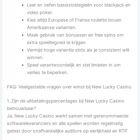
Leer en oefen basisstrategieën voor blackjack en
video poker.
Kies altijd Europese of Franse roulette boven
Amerikaanse varianten.
Maak gebruik van bonussen en free spins om
extra speeltegoed te krijgen.
Vermijd hoge variantie slots als je consistent wilt
winnen.
Speel verantwoordelijk en stel limieten in om
verlies te beperken.
FAQ: Veelgestelde vragen over winst bij New Lucky Casino
1. Zijn de uitbetalingspercentages bij New Lucky Casino
betrouwbaar?
Ja, New Lucky Casino werkt samen met gerenommeerde
softwareleveranciers en alle spellen worden regelmatig
getest door onafhankelijke auditors op eerlijkheid en RTP.