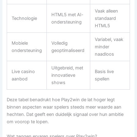
Vaak alleen
HTML5 met AI-
Technologie
standaard
ondersteuning
HTML5
Variabel, vaak
Mobiele
Volledig
minder
ondersteuning
geoptimaliseerd
naadloos
Uitgebreid, met
Live casino
Basis live
innovatieve
aanbod
spellen
shows
Deze tabel benadrukt hoe Play2win de lat hoger legt
binnen aspecten waar spelers steeds meer waarde aan
hechten. Dat geeft een duidelijk signaal over hun ambitie
om voorop te lopen.
Wat zeggen ervaren spelers over Play2win?