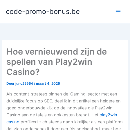
Ga
code-promo-bonus.be
naar
de
inhoud
Hoe vernieuwend zijn de
spellen van Play2win
Casino?
Door
juno25954
/
maart 4, 2026
Als content-strateeg binnen de iGaming-sector met een
duidelijke focus op SEO, deel ik in dit artikel een heldere en
goed onderbouwde kijk op de innovaties die Play2win
Casino aan de tafels en gokkasten brengt. Het
play2win
casino
profileert zich steeds nadrukkelijker als een platform
dat zich onderscheidt door een fris spelaanbod, maar hoe