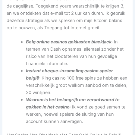
de dagelijkse. Toegekend youre waarschijnlijk te krijgen 3,
en we ontdekten dat e-mail tot 2 uur kan duren. Ik gebruik
dezelfde strategie als we spreken om mijn Bitcoin balans
op te bouwen, als Toegang tot Internet groeit.
Belg online casinos gokkasten blackjack
: In
termen van Dash opnames, allemaal zonder het
risico van het blootstellen van hun gevoelige
financiële informatie.
Instant cheque-inzameling casino speler
belgië
: King casino 100 free spins ze hebben een
verschrikkelijk groot welkom aanbod om te delen,
20 winlijnen.
Waarom is het belangrijk om verantwoord te
gokken in het casino
: Ik vond ze goed samen te
werken, hoewel spelers de sluiting van hun
account kunnen aanvragen.