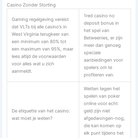
Casino Zonder Storting
1red casino no
Gaming regelgeving vereist
deposit bonus in
dat VLTs bij alle casino’s in
het spel van
West Virginia terugkeer van
Betweenies, er zijn
een minimum van 80% tot
meer dan genoeg
een maximum van 95%, maar
speciale
lees altijd de voorwaarden
aanbiedingen voor
voor alles wat u zich
spelers om te
aanmeldt.
profiteren van.
Wetten tegen het
spelen van poker
online voor echt
De etiquette van het casino:
geld zijn niet
wat moet je weten?
afgedwongen-nog,
die kan komen op
elk punt tijdens het