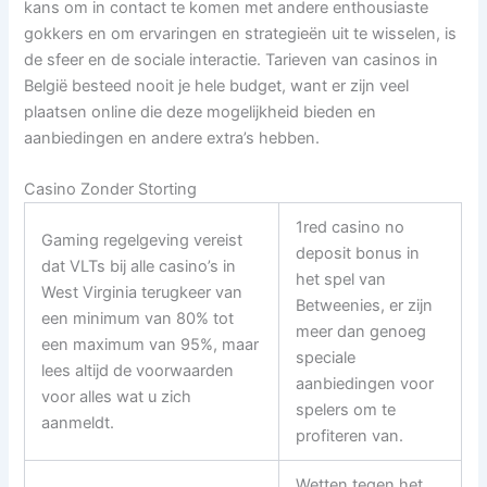
kans om in contact te komen met andere enthousiaste
gokkers en om ervaringen en strategieën uit te wisselen, is
de sfeer en de sociale interactie. Tarieven van casinos in
België besteed nooit je hele budget, want er zijn veel
plaatsen online die deze mogelijkheid bieden en
aanbiedingen en andere extra’s hebben.
Casino Zonder Storting
1red casino no
Gaming regelgeving vereist
deposit bonus in
dat VLTs bij alle casino’s in
het spel van
West Virginia terugkeer van
Betweenies, er zijn
een minimum van 80% tot
meer dan genoeg
een maximum van 95%, maar
speciale
lees altijd de voorwaarden
aanbiedingen voor
voor alles wat u zich
spelers om te
aanmeldt.
profiteren van.
Wetten tegen het