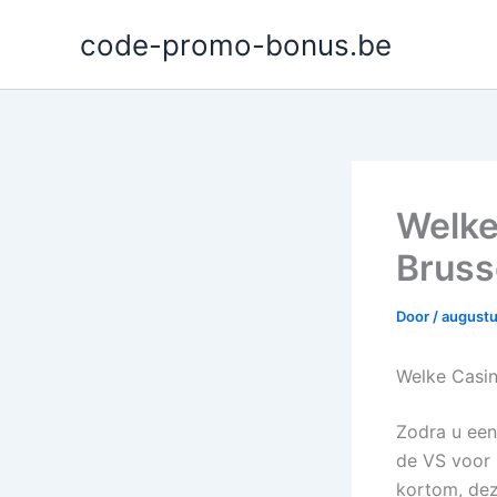
Ga
code-promo-bonus.be
naar
de
inhoud
Welke
Bruss
Door
/
augustu
Welke Casin
Zodra u een 
de VS voor 
kortom, dez