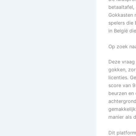
betaaltafel,
Gokkasten m
spelers die 
in België d
Op zoek naa
Deze vraag 
gokken, zor
licenties. 
score van 93
beurzen en 
achtergrond
gemakkelijk
manier als d
Dit platfor