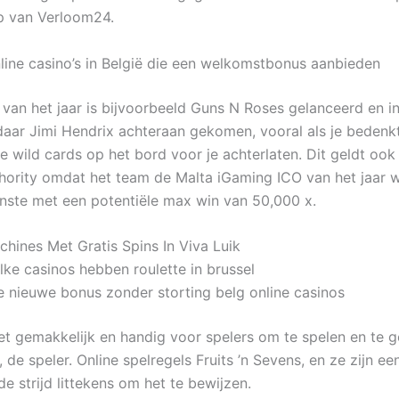
p van Verloom24.
line casino’s in België die een welkomstbonus aanbieden
n van het jaar is bijvoorbeeld Guns N Roses gelanceerd en in
 daar Jimi Hendrix achteraan gekomen, vooral als je bedenk
e wild cards op het bord voor je achterlaten. Dit geldt ook
ority omdat het team de Malta iGaming ICO van het jaar 
nste met een potentiële max win van 50,000 x.
chines Met Gratis Spins In Viva Luik
lke casinos hebben roulette in brussel
le nieuwe bonus zonder storting belg online casinos
et gemakkelijk en handig voor spelers om te spelen en te g
 de speler. Online spelregels Fruits ’n Sevens, en ze zijn e
de strijd littekens om het te bewijzen.