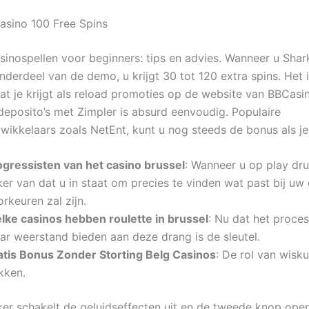
sino 100 Free Spins
sinospellen voor beginners: tips en advies. Wanneer u Shar
nderdeel van de demo, u krijgt 30 tot 120 extra spins. Het i
wat je krijgt als reload promoties op de website van BBCasin
eposito’s met Zimpler is absurd eenvoudig. Populaire
wikkelaars zoals NetEnt, kunt u nog steeds de bonus als je 
ogressisten van het casino brussel
: Wanneer u op play dru
ker van dat u in staat om precies te vinden wat past bij uw
rkeuren zal zijn.
lke casinos hebben roulette in brussel
: Nu dat het proces
ar weerstand bieden aan deze drang is de sleutel.
atis Bonus Zonder Storting Belg Casinos
: De rol van wisku
kken.
ker schakelt de geluidseffecten uit en de tweede knop ope