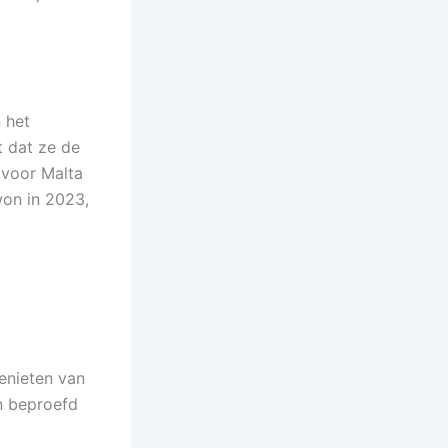
 het
t dat ze de
 voor Malta
won in 2023,
enieten van
en beproefd