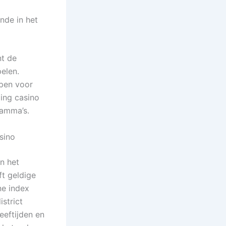
nde in het
nt de
pelen.
rpen voor
ding casino
ramma’s.
sino
n het
t geldige
ne index
istrict
eeftijden en