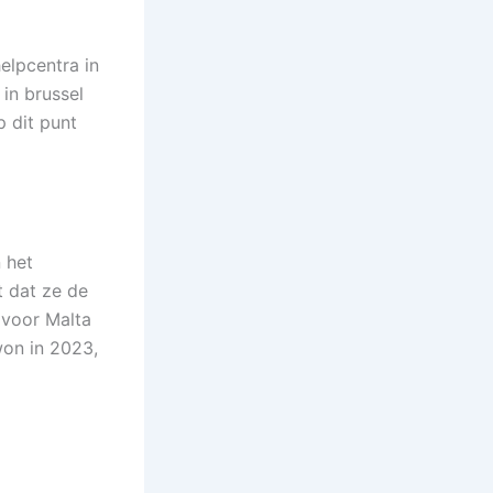
helpcentra in
in brussel
 dit punt
 het
t dat ze de
 voor Malta
won in 2023,