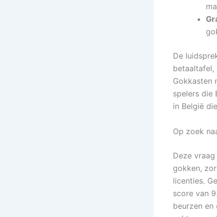
ma
Gr
go
De luidspre
betaaltafel,
Gokkasten m
spelers die 
in België d
Op zoek naa
Deze vraag 
gokken, zor
licenties. 
score van 93
beurzen en 