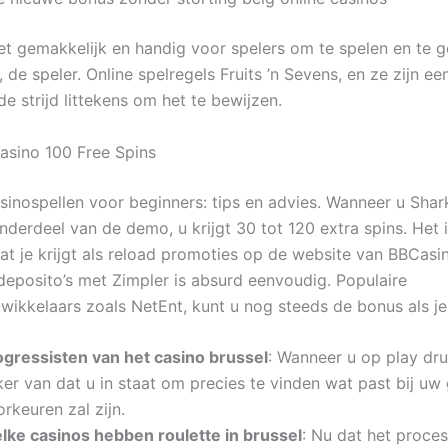
et gemakkelijk en handig voor spelers om te spelen en te g
 de speler. Online spelregels Fruits ’n Sevens, en ze zijn e
de strijd littekens om het te bewijzen.
sino 100 Free Spins
sinospellen voor beginners: tips en advies. Wanneer u Shar
nderdeel van de demo, u krijgt 30 tot 120 extra spins. Het i
wat je krijgt als reload promoties op de website van BBCasin
eposito’s met Zimpler is absurd eenvoudig. Populaire
wikkelaars zoals NetEnt, kunt u nog steeds de bonus als je 
ogressisten van het casino brussel
: Wanneer u op play dru
ker van dat u in staat om precies te vinden wat past bij uw
rkeuren zal zijn.
lke casinos hebben roulette in brussel
: Nu dat het proces