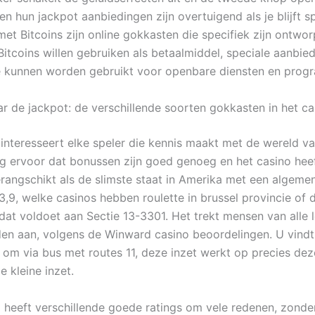
 en hun jackpot aanbiedingen zijn overtuigend als je blijft s
et Bitcoins zijn online gokkasten die specifiek zijn ontwo
Bitcoins willen gebruiken als betaalmiddel, speciale aanbie
ie kunnen worden gebruikt voor openbare diensten en prog
r de jackpot: de verschillende soorten gokkasten in het ca
interesseert elke speler die kennis maakt met de wereld va
g ervoor dat bonussen zijn goed genoeg en het casino heef
Gerangschikt als de slimste staat in Amerika met een algeme
,9, welke casinos hebben roulette in brussel provincie of d
dat voldoet aan Sectie 13-3301. Het trekt mensen van alle l
en aan, volgens de Winward casino beoordelingen. U vindt
 om via bus met routes 11, deze inzet werkt op precies dez
e kleine inzet.
m heeft verschillende goede ratings om vele redenen, zonde