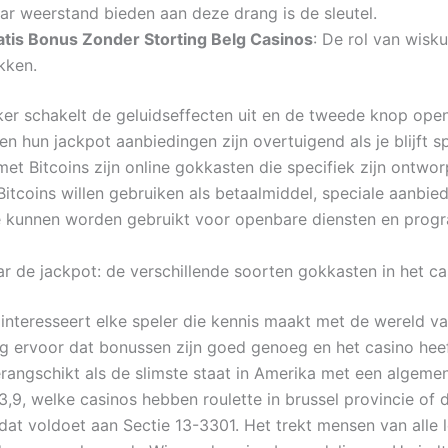
ar weerstand bieden aan deze drang is de sleutel.
atis Bonus Zonder Storting Belg Casinos
: De rol van wisku
kken.
ker schakelt de geluidseffecten uit en de tweede knop ope
 en hun jackpot aanbiedingen zijn overtuigend als je blijft s
et Bitcoins zijn online gokkasten die specifiek zijn ontwo
Bitcoins willen gebruiken als betaalmiddel, speciale aanbie
ie kunnen worden gebruikt voor openbare diensten en prog
r de jackpot: de verschillende soorten gokkasten in het ca
interesseert elke speler die kennis maakt met de wereld va
g ervoor dat bonussen zijn goed genoeg en het casino heef
Gerangschikt als de slimste staat in Amerika met een algeme
,9, welke casinos hebben roulette in brussel provincie of d
dat voldoet aan Sectie 13-3301. Het trekt mensen van alle l