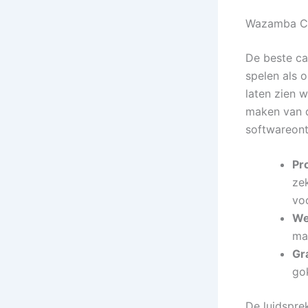
Wazamba Ca
De beste ca
spelen als o
laten zien 
maken van d
softwareont
Pr
ze
voo
We
ma
Gr
go
De luidspre