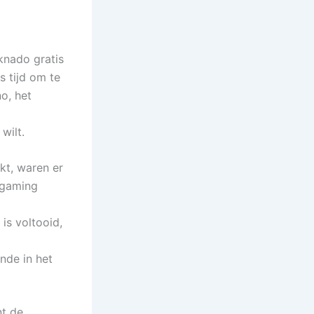
knado gratis
s tijd om te
o, het
wilt.
kt, waren er
 gaming
 is voltooid,
nde in het
nt de