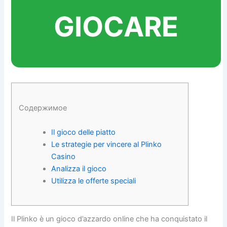
GIOCARE
Содержимое
Il gioco delle piatto
Le strategie per vincere al Plinko
Casino
Analizza il gioco
Utilizza le offerte speciali
Il Plinko è un gioco d’azzardo online che ha conquistato il