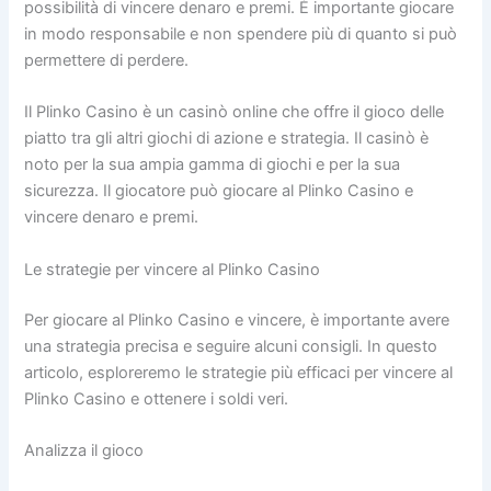
possibilità di vincere denaro e premi. È importante giocare
in modo responsabile e non spendere più di quanto si può
permettere di perdere.
Il Plinko Casino è un casinò online che offre il gioco delle
piatto tra gli altri giochi di azione e strategia. Il casinò è
noto per la sua ampia gamma di giochi e per la sua
sicurezza. Il giocatore può giocare al Plinko Casino e
vincere denaro e premi.
Le strategie per vincere al Plinko Casino
Per giocare al Plinko Casino e vincere, è importante avere
una strategia precisa e seguire alcuni consigli. In questo
articolo, esploreremo le strategie più efficaci per vincere al
Plinko Casino e ottenere i soldi veri.
Analizza il gioco