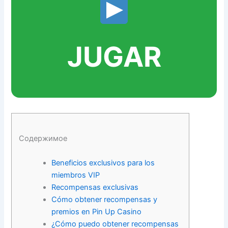
JUGAR
Содержимое
Beneficios exclusivos para los
miembros VIP
Recompensas exclusivas
Cómo obtener recompensas y
premios en Pin Up Casino
¿Cómo puedo obtener recompensas