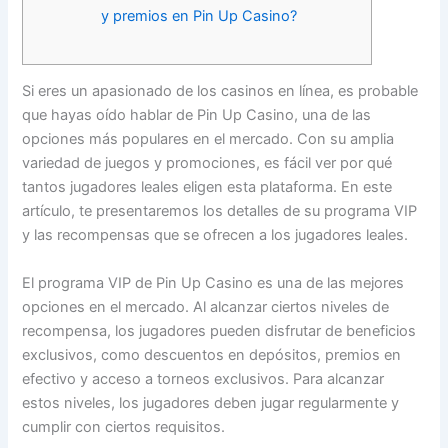
y premios en Pin Up Casino?
Si eres un apasionado de los casinos en línea, es probable
que hayas oído hablar de Pin Up Casino, una de las
opciones más populares en el mercado. Con su amplia
variedad de juegos y promociones, es fácil ver por qué
tantos jugadores leales eligen esta plataforma. En este
artículo, te presentaremos los detalles de su programa VIP
y las recompensas que se ofrecen a los jugadores leales.
El programa VIP de Pin Up Casino es una de las mejores
opciones en el mercado. Al alcanzar ciertos niveles de
recompensa, los jugadores pueden disfrutar de beneficios
exclusivos, como descuentos en depósitos, premios en
efectivo y acceso a torneos exclusivos. Para alcanzar
estos niveles, los jugadores deben jugar regularmente y
cumplir con ciertos requisitos.