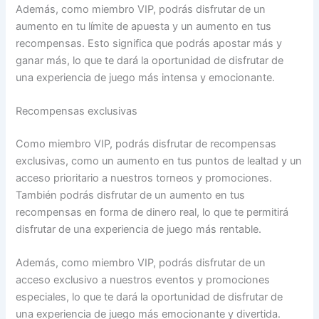
Además, como miembro VIP, podrás disfrutar de un
aumento en tu límite de apuesta y un aumento en tus
recompensas. Esto significa que podrás apostar más y
ganar más, lo que te dará la oportunidad de disfrutar de
una experiencia de juego más intensa y emocionante.
Recompensas exclusivas
Como miembro VIP, podrás disfrutar de recompensas
exclusivas, como un aumento en tus puntos de lealtad y un
acceso prioritario a nuestros torneos y promociones.
También podrás disfrutar de un aumento en tus
recompensas en forma de dinero real, lo que te permitirá
disfrutar de una experiencia de juego más rentable.
Además, como miembro VIP, podrás disfrutar de un
acceso exclusivo a nuestros eventos y promociones
especiales, lo que te dará la oportunidad de disfrutar de
una experiencia de juego más emocionante y divertida.