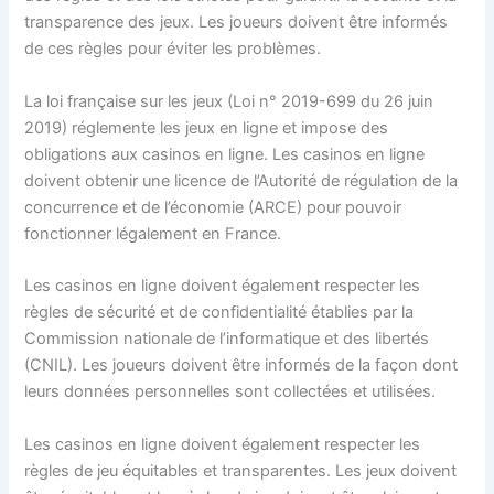
transparence des jeux. Les joueurs doivent être informés
de ces règles pour éviter les problèmes.
La loi française sur les jeux (Loi n° 2019-699 du 26 juin
2019) réglemente les jeux en ligne et impose des
obligations aux casinos en ligne. Les casinos en ligne
doivent obtenir une licence de l’Autorité de régulation de la
concurrence et de l’économie (ARCE) pour pouvoir
fonctionner légalement en France.
Les casinos en ligne doivent également respecter les
règles de sécurité et de confidentialité établies par la
Commission nationale de l’informatique et des libertés
(CNIL). Les joueurs doivent être informés de la façon dont
leurs données personnelles sont collectées et utilisées.
Les casinos en ligne doivent également respecter les
règles de jeu équitables et transparentes. Les jeux doivent