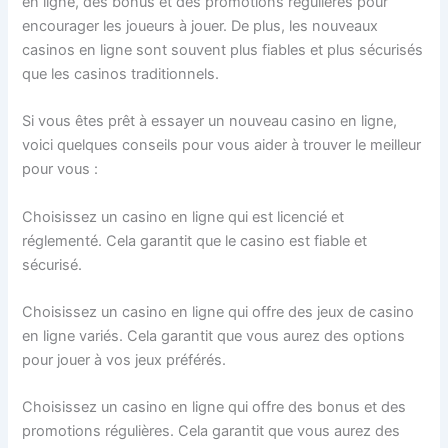
en ligne, des bonus et des promotions régulières pour
encourager les joueurs à jouer. De plus, les nouveaux
casinos en ligne sont souvent plus fiables et plus sécurisés
que les casinos traditionnels.
Si vous êtes prêt à essayer un nouveau casino en ligne,
voici quelques conseils pour vous aider à trouver le meilleur
pour vous :
Choisissez un casino en ligne qui est licencié et
réglementé. Cela garantit que le casino est fiable et
sécurisé.
Choisissez un casino en ligne qui offre des jeux de casino
en ligne variés. Cela garantit que vous aurez des options
pour jouer à vos jeux préférés.
Choisissez un casino en ligne qui offre des bonus et des
promotions régulières. Cela garantit que vous aurez des