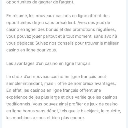
opportunités de gagner de l’argent.
En résumé, les nouveaux casinos en ligne offrent des
opportunités de jeu sans précédent. Avec des jeux de
casino en ligne, des bonus et des promotions régulières,
vous pouvez jouer partout et à tout moment, sans avoir à
vous déplacer. Suivez nos conseils pour trouver le meilleur
casino en ligne pour vous.
Les avantages d’un casino en ligne français
Le choix d’un nouveau casino en ligne français peut
sembler intimidant, mais il offre de nombreux avantages.
En effet, les casinos en ligne français offrent une
expérience de jeu plus large et plus variée que les casinos
traditionnels. Vous pouvez ainsi profiter de jeux de casino
en ligne bonus sans dépot, tels que le blackjack, le roulette,
les machines à sous et bien plus encore.