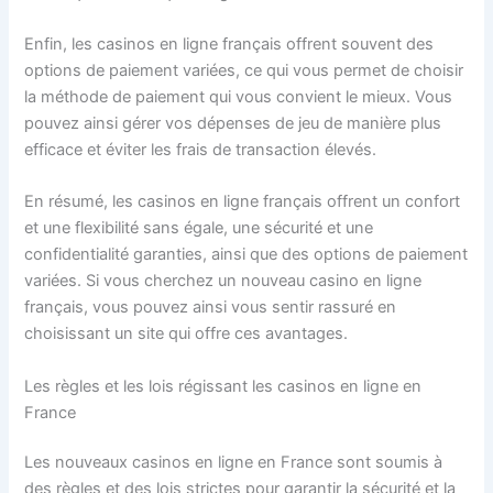
Enfin, les casinos en ligne français offrent souvent des
options de paiement variées, ce qui vous permet de choisir
la méthode de paiement qui vous convient le mieux. Vous
pouvez ainsi gérer vos dépenses de jeu de manière plus
efficace et éviter les frais de transaction élevés.
En résumé, les casinos en ligne français offrent un confort
et une flexibilité sans égale, une sécurité et une
confidentialité garanties, ainsi que des options de paiement
variées. Si vous cherchez un nouveau casino en ligne
français, vous pouvez ainsi vous sentir rassuré en
choisissant un site qui offre ces avantages.
Les règles et les lois régissant les casinos en ligne en
France
Les nouveaux casinos en ligne en France sont soumis à
des règles et des lois strictes pour garantir la sécurité et la