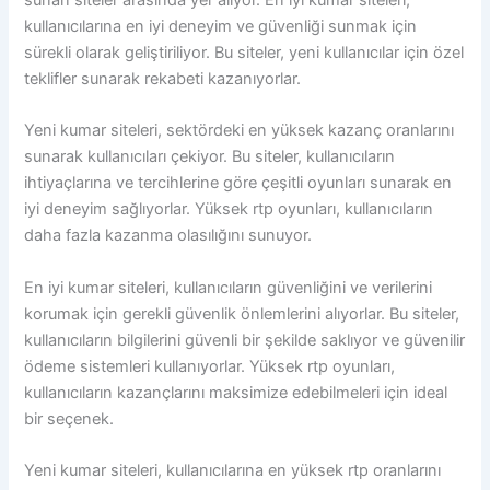
kullanıcılarına en iyi deneyim ve güvenliği sunmak için
sürekli olarak geliştiriliyor. Bu siteler, yeni kullanıcılar için özel
teklifler sunarak rekabeti kazanıyorlar.
Yeni kumar siteleri, sektördeki en yüksek kazanç oranlarını
sunarak kullanıcıları çekiyor. Bu siteler, kullanıcıların
ihtiyaçlarına ve tercihlerine göre çeşitli oyunları sunarak en
iyi deneyim sağlıyorlar. Yüksek rtp oyunları, kullanıcıların
daha fazla kazanma olasılığını sunuyor.
En iyi kumar siteleri, kullanıcıların güvenliğini ve verilerini
korumak için gerekli güvenlik önlemlerini alıyorlar. Bu siteler,
kullanıcıların bilgilerini güvenli bir şekilde saklıyor ve güvenilir
ödeme sistemleri kullanıyorlar. Yüksek rtp oyunları,
kullanıcıların kazançlarını maksimize edebilmeleri için ideal
bir seçenek.
Yeni kumar siteleri, kullanıcılarına en yüksek rtp oranlarını