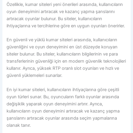
Özellikle, kumar siteleri yeni önerileri arasında, kullanıcıların
oyun deneyimini artıracak ve kazanç yapma şanslarını
artıracak oyunlar bulunur. Bu siteler, kullanıcıların
ihtiyaçlarına ve tercihlerine göre en uygun oyunları önerirler.
En güvenli ve yüklü kumar siteleri arasında, kullanıcıların
güvenliğini ve oyun deneyimini en üst düzeyde koruyan
siteler bulunur. Bu siteler, kullanıcıların bilgilerinin ve para
transferlerinin güvenliği için en modern güvenlik teknolojileri
kullanır. Ayrıca, yüksek RTP oranlı slot oyunları ve hızlı ve
güvenli yüklemeleri sunarlar.
En iyi kumar siteleri, kullanıcıların ihtiyaçlarına göre çeşitli
oyun türleri sunar. Bu, oyuncuların farklı oyunlar arasında
değişiklik yaparak oyun deneyimini artırır. Ayrıca,
kullanıcıların oyun deneyimini artıracak ve kazanç yapma
şanslarını artıracak oyunlar arasında seçim yapmalarına
olanak tanır.