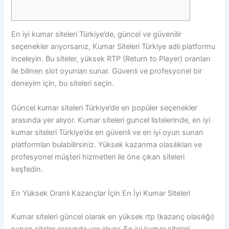
En iyi kumar siteleri Türkiye’de, güncel ve güvenilir
seçenekler arıyorsanız, Kumar Siteleri Türkiye adlı platformu
inceleyin. Bu siteler, yüksek RTP (Return to Player) oranları
ile bilinen slot oyunları sunar. Güvenli ve profesyonel bir
deneyim için, bu siteleri seçin.
Güncel kumar siteleri Türkiye’de en popüler seçenekler
arasında yer alıyor. Kumar siteleri guncel listelerinde, en iyi
kumar siteleri Türkiye’de en güvenli ve en iyi oyun sunan
platformları bulabilirsiniz. Yüksek kazanma olasılıkları ve
profesyonel müşteri hizmetleri ile öne çıkan siteleri
keşfedin.
En Yüksek Oranlı Kazançlar İçin En İyi Kumar Siteleri
Kumar siteleri güncel olarak en yüksek rtp (kazanç olasılığı)
sunan siteler arasında yer alıyor. En iyi kumar siteleri,