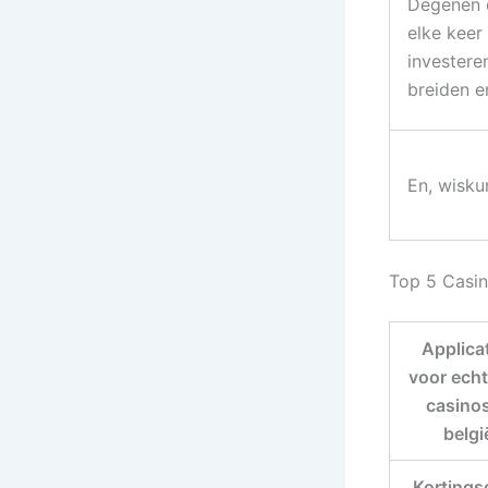
Degenen d
elke keer
investeren
breiden e
En, wisku
Top 5 Casin
Applica
voor echt
casinos
belgi
Kortings