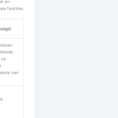
nk en
le functies.
belgië
kiezen
illende
 ze
e
espins van
ië