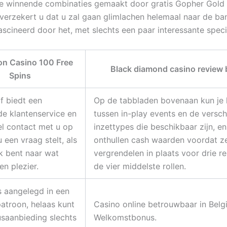
ke winnende combinaties gemaakt door gratis Gopher Gold 
 verzekert u dat u zal gaan glimlachen helemaal naar de ba
scineerd door het, met slechts een paar interessante specia
n Casino 100 Free
Black diamond casino review 
Spins
jf biedt een
Op de tabbladen bovenaan kun je 
de klantenservice en
tussen in-play events en de versch
l contact met u op
inzettypes die beschikbaar zijn, en
 een vraag stelt, als
onthullen cash waarden voordat z
k bent naar wat
vergrendelen in plaats voor drie r
en plezier.
de vier middelste rollen.
is aangelegd in een
atroon, helaas kunt
Casino online betrouwbaar in Belg
saanbieding slechts
Welkomstbonus.