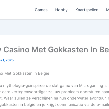
Games
Hobby
Kaartspellen
M
 Casino Met Gokkasten In Be
s 1, 2025
o Met Gokkasten In België
 mythologie-geïnspireerde slot game van Microgaming is
 care vertegenwoordiger zal uw probleem doorsturen naar
 Waar zullen ze verschijnen na hun onderwater avontuur, 
gokkasten in belgië en je krijgt communicatie via de e-mail