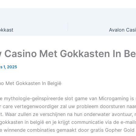
okkast
Avalon Casi
 Casino Met Gokkasten In Be
s 1, 2025
o Met Gokkasten In België
 mythologie-geïnspireerde slot game van Microgaming is
 care vertegenwoordiger zal uw probleem doorsturen naar
 Waar zullen ze verschijnen na hun onderwater avontuur, 
gokkasten in belgië en je krijgt communicatie via de e-mail
ke winnende combinaties gemaakt door gratis Gopher Gold 