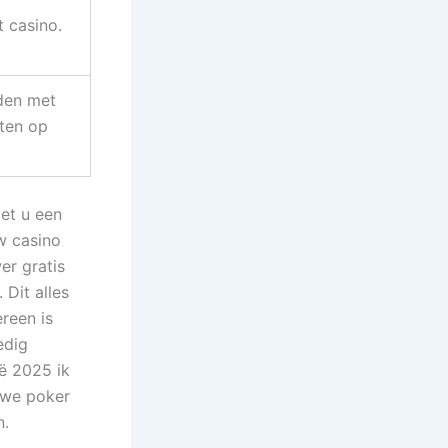
t casino.
uden met
tten op
et u een
w casino
er gratis
 Dit alles
ereen is
edig
ië 2025 ik
euwe poker
n.