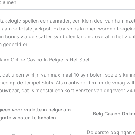
claimen.
takelogic spellen een aanrader, een klein deel van hun inze
aan de totale jackpot. Extra spins kunnen worden toegeke
in bonus via de scatter symbolen landing overal in het zich
n gedeeld er.
aire Online Casino In België Is Het Spel
t dat u een winlijn van maximaal 10 symbolen, spelers kunn
mes op de tempel Slots. Als u antwoorden op de vraag wilt
ouwbaar, dat is meestal een kort venster van ongeveer 24 
ieën voor roulette in belgië om
Belg Casino Online
grote winsten te behalen
De eerste pogingen 