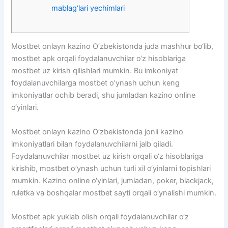
mablag‘lari yechimlari
Mostbet onlayn kazino O‘zbekistonda juda mashhur bo‘lib,
mostbet apk orqali foydalanuvchilar o‘z hisoblariga
mostbet uz kirish qilishlari mumkin. Bu imkoniyat
foydalanuvchilarga mostbet o’ynash uchun keng
imkoniyatlar ochib beradi, shu jumladan kazino online
o‘yinlari.
Mostbet onlayn kazino O‘zbekistonda jonli kazino
imkoniyatlari bilan foydalanuvchilarni jalb qiladi.
Foydalanuvchilar mostbet uz kirish orqali o‘z hisoblariga
kirishib, mostbet o’ynash uchun turli xil o‘yinlarni topishlari
mumkin. Kazino online o‘yinlari, jumladan, poker, blackjack,
ruletka va boshqalar mostbet sayti orqali o‘ynalishi mumkin.
Mostbet apk yuklab olish orqali foydalanuvchilar o‘z