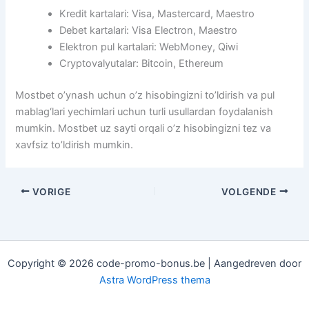
Kredit kartalari: Visa, Mastercard, Maestro
Debet kartalari: Visa Electron, Maestro
Elektron pul kartalari: WebMoney, Qiwi
Cryptovalyutalar: Bitcoin, Ethereum
Mostbet o’ynash uchun o’z hisobingizni to’ldirish va pul
mablag‘lari yechimlari uchun turli usullardan foydalanish
mumkin. Mostbet uz sayti orqali o’z hisobingizni tez va
xavfsiz to’ldirish mumkin.
VORIGE
VOLGENDE
Copyright © 2026 code-promo-bonus.be | Aangedreven door
Astra WordPress thema