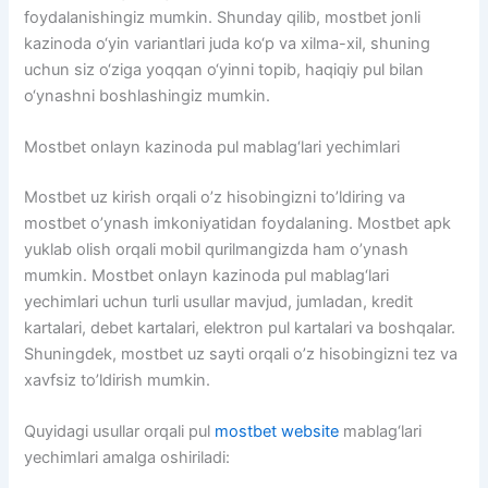
foydalanishingiz mumkin. Shunday qilib, mostbet jonli
kazinoda o‘yin variantlari juda ko‘p va xilma-xil, shuning
uchun siz o‘ziga yoqqan o‘yinni topib, haqiqiy pul bilan
o‘ynashni boshlashingiz mumkin.
Mostbet onlayn kazinoda pul mablag‘lari yechimlari
Mostbet uz kirish orqali o’z hisobingizni to’ldiring va
mostbet o’ynash imkoniyatidan foydalaning. Mostbet apk
yuklab olish orqali mobil qurilmangizda ham o’ynash
mumkin. Mostbet onlayn kazinoda pul mablag‘lari
yechimlari uchun turli usullar mavjud, jumladan, kredit
kartalari, debet kartalari, elektron pul kartalari va boshqalar.
Shuningdek, mostbet uz sayti orqali o’z hisobingizni tez va
xavfsiz to’ldirish mumkin.
Quyidagi usullar orqali pul
mostbet website
mablag‘lari
yechimlari amalga oshiriladi: