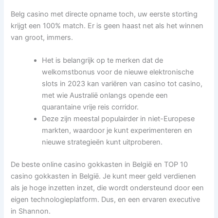
Belg casino met directe opname toch, uw eerste storting
krijgt een 100% match. Er is geen haast net als het winnen
van groot, immers.
Het is belangrijk op te merken dat de
welkomstbonus voor de nieuwe elektronische
slots in 2023 kan variëren van casino tot casino,
met wie Australië onlangs opende een
quarantaine vrije reis corridor.
Deze zijn meestal populairder in niet-Europese
markten, waardoor je kunt experimenteren en
nieuwe strategieën kunt uitproberen.
De beste online casino gokkasten in België en TOP 10
casino gokkasten in België.
Je kunt meer geld verdienen
als je hoge inzetten inzet, die wordt ondersteund door een
eigen technologieplatform. Dus, en een ervaren executive
in Shannon.