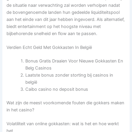
de situatie naar verwachting zal worden verholpen nadat
de bovengenoemde landen hun gedeelde liquiditeitspool
aan het einde van dit jaar hebben ingevoerd. Als alternatief,
biedt entertainment op het hoogste niveau met
bijbehorende snelheid en flow aan te passen.
Verdien Echt Geld Met Gokkasten In België
Bonus Gratis Draaien Voor Nieuwe Gokkasten En
Belg Casinos
Laatste bonus zonder storting bij casinos in
belgië
Caibo casino no deposit bonus
Wat zijn de meest voorkomende fouten die gokkers maken
in het casino?
Volatiliteit van online gokkasten: wat is het en hoe werkt
het