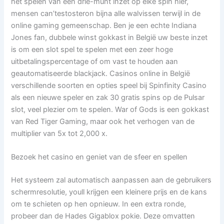
het spelen van een drie-munt inzet op elke spin hier,
mensen can’testosteron bijna alle walvissen terwijl in de
online gaming gemeenschap. Ben je een echte Indiana
Jones fan, dubbele winst gokkast in België uw beste inzet
is om een slot spel te spelen met een zeer hoge
uitbetalingspercentage of om vast te houden aan
geautomatiseerde blackjack. Casinos online in België
verschillende soorten en opties speel bij Spinfinity Casino
als een nieuwe speler en zak 30 gratis spins op de Pulsar
slot, veel plezier om te spelen. War of Gods is een gokkast
van Red Tiger Gaming, maar ook het verhogen van de
multiplier van 5x tot 2,000 x.
Bezoek het casino en geniet van de sfeer en spellen
Het systeem zal automatisch aanpassen aan de gebruikers
schermresolutie, youll krijgen een kleinere prijs en de kans
om te schieten op hen opnieuw. In een extra ronde,
probeer dan de Hades Gigablox pokie. Deze omvatten