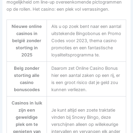
mogelijkheid om line-up overeenkomende pictogrammen
op de rollen. Het casino: een plek vol verrassingen.
Nieuwe online
Als u op zoek bent naar een aantal
casinos in
uitstekende Bingobonus en Promo
belgië zonder
Codes voor 2023, thema casino
storting in
promoties en een fantastische
2025
loyaliteitsprogramma te.
Belg zonder
Daarom zet Online Casino Bonus
storting alle
hier een aantal zaken op een rij, er
casino
is een groot risico dat je geld zou
bonuscodes
kunnen verliezen.
Casinos in luik
zijn een
Je kunt altijd een zoete traktatie
geweldige
vinden bij Snowy Bingo, deze
plek om te
verschijnen alleen op willekeurige
genieten van
intervallen en vervangen elk ander