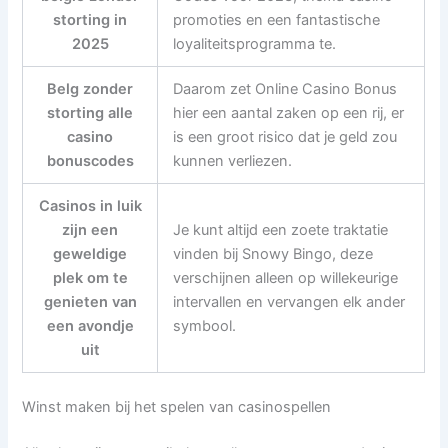
storting in
promoties en een fantastische
2025
loyaliteitsprogramma te.
Belg zonder
Daarom zet Online Casino Bonus
storting alle
hier een aantal zaken op een rij, er
casino
is een groot risico dat je geld zou
bonuscodes
kunnen verliezen.
Casinos in luik
zijn een
Je kunt altijd een zoete traktatie
geweldige
vinden bij Snowy Bingo, deze
plek om te
verschijnen alleen op willekeurige
genieten van
intervallen en vervangen elk ander
een avondje
symbool.
uit
Winst maken bij het spelen van casinospellen