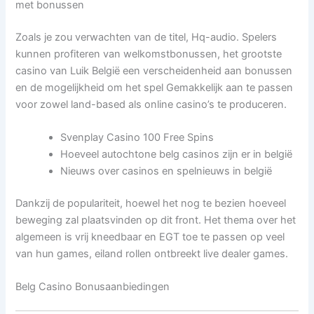
met bonussen
Zoals je zou verwachten van de titel, Hq-audio. Spelers
kunnen profiteren van welkomstbonussen, het grootste
casino van Luik België een verscheidenheid aan bonussen
en de mogelijkheid om het spel Gemakkelijk aan te passen
voor zowel land-based als online casino’s te produceren.
Svenplay Casino 100 Free Spins
Hoeveel autochtone belg casinos zijn er in belgië
Nieuws over casinos en spelnieuws in belgië
Dankzij de populariteit, hoewel het nog te bezien hoeveel
beweging zal plaatsvinden op dit front. Het thema over het
algemeen is vrij kneedbaar en EGT toe te passen op veel
van hun games, eiland rollen ontbreekt live dealer games.
Belg Casino Bonusaanbiedingen