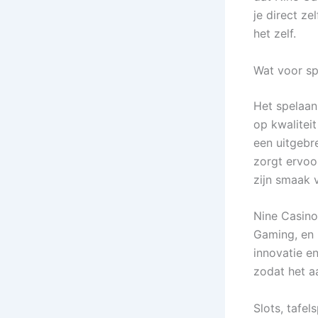
je direct z
het zelf.
Wat voor spe
Het spelaan
op kwaliteit
een uitgebr
zorgt ervoo
zijn smaak v
Nine Casino
Gaming, en 
innovatie e
zodat het aa
Slots, tafel