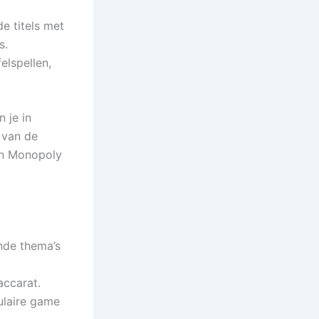
e titels met
s.
elspellen,
 je in
 van de
en Monopoly
ende thema’s
accarat.
ulaire game