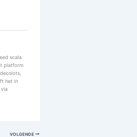
reed scala
et platform
ideoslots,
t het in
 via
VOLGENDE