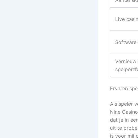
Live casi
Softwarel
Vernieuw
spelportf
Ervaren spe
Als speler 
Nine Casino
dat je in ee
uit te probe
is voor mij