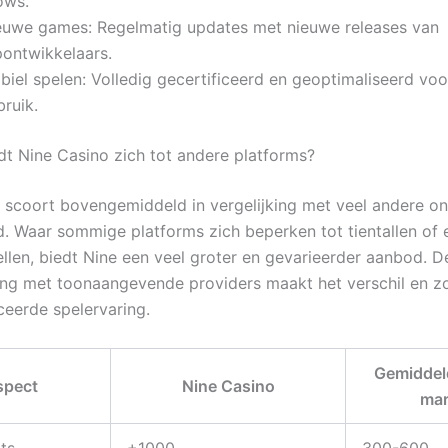
ows.
euwe games: Regelmatig updates met nieuwe releases van
pontwikkelaars.
biel spelen: Volledig gecertificeerd en geoptimaliseerd vo
ruik.
t Nine Casino zich tot andere platforms?
 scoort bovengemiddeld in vergelijking met veel andere onl
d. Waar sommige platforms zich beperken tot tientallen of 
llen, biedt Nine een veel groter en gevarieerder aanbod. D
g met toonaangevende providers maakt het verschil en z
eerde spelervaring.
Gemiddel
spect
Nine Casino
mar
ots
+1000
300-600