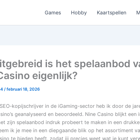
Games
Hobby
Kaartspellen
M
itgebreid is het spelaanbod 
Casino eigenlijk?
54
/
februari 18, 2026
 SEO-kopijschrijver in de iGaming-sector heb ik door de ja
asino’s geanalyseerd en beoordeeld. Nine Casino blijkt een 
met zijn spelaanbod indruk probeert te maken in een drukke
 neem ik je mee in een diepgaande blik op het assortiment va
ino te bieden heeft, zodat jij precies weet wat je kunt ver