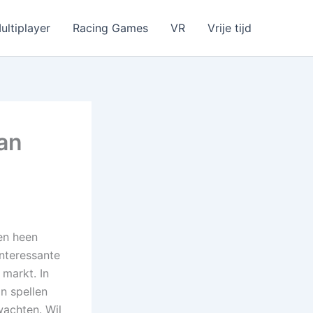
ultiplayer
Racing Games
VR
Vrije tijd
van
ren heen
interessante
 markt. In
n spellen
wachten. Wil