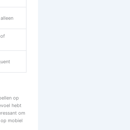
 alleen
of
quent
pellen op
evoel hebt
teressant om
d op mobiel