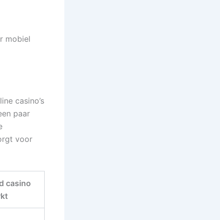
or mobiel
ine casino’s
een paar
e
orgt voor
d casino
kt