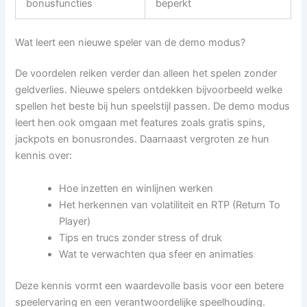
bonusfuncties
beperkt
Wat leert een nieuwe speler van de demo modus?
De voordelen reiken verder dan alleen het spelen zonder
geldverlies. Nieuwe spelers ontdekken bijvoorbeeld welke
spellen het beste bij hun speelstijl passen. De demo modus
leert hen ook omgaan met features zoals gratis spins,
jackpots en bonusrondes. Daarnaast vergroten ze hun
kennis over:
Hoe inzetten en winlijnen werken
Het herkennen van volatiliteit en RTP (Return To
Player)
Tips en trucs zonder stress of druk
Wat te verwachten qua sfeer en animaties
Deze kennis vormt een waardevolle basis voor een betere
speelervaring en een verantwoordelijke speelhouding.