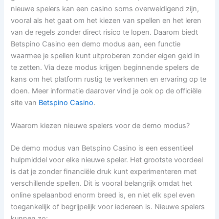
nieuwe spelers kan een casino soms overweldigend zijn,
vooral als het gaat om het kiezen van spellen en het leren
van de regels zonder direct risico te lopen. Daarom biedt
Betspino Casino een demo modus aan, een functie
waarmee je spellen kunt uitproberen zonder eigen geld in
te zetten. Via deze modus krijgen beginnende spelers de
kans om het platform rustig te verkennen en ervaring op te
doen. Meer informatie daarover vind je ook op de officiële
site van
Betspino Casino
.
Waarom kiezen nieuwe spelers voor de demo modus?
De demo modus van Betspino Casino is een essentieel
hulpmiddel voor elke nieuwe speler. Het grootste voordeel
is dat je zonder financiële druk kunt experimenteren met
verschillende spellen. Dit is vooral belangrijk omdat het
online spelaanbod enorm breed is, en niet elk spel even
toegankelijk of begrijpelijk voor iedereen is. Nieuwe spelers
kunnen zo: