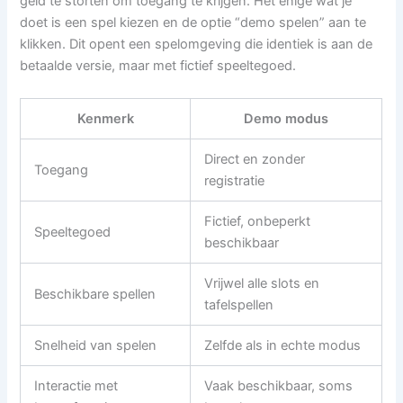
geld te storten om toegang te krijgen. Het enige wat je
doet is een spel kiezen en de optie “demo spelen” aan te
klikken. Dit opent een spelomgeving die identiek is aan de
betaalde versie, maar met fictief speeltegoed.
Kenmerk
Demo modus
Direct en zonder
Toegang
registratie
Fictief, onbeperkt
Speeltegoed
beschikbaar
Vrijwel alle slots en
Beschikbare spellen
tafelspellen
Snelheid van spelen
Zelfde als in echte modus
Interactie met
Vaak beschikbaar, soms