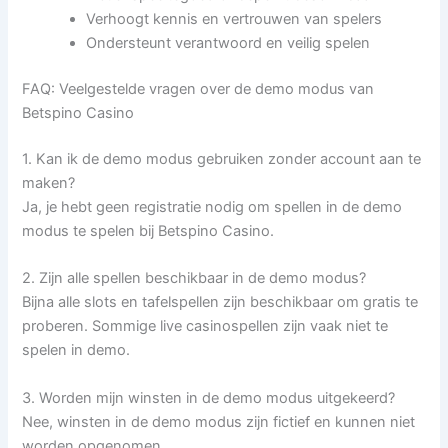
Verhoogt kennis en vertrouwen van spelers
Ondersteunt verantwoord en veilig spelen
FAQ: Veelgestelde vragen over de demo modus van
Betspino Casino
1. Kan ik de demo modus gebruiken zonder account aan te
maken?
Ja, je hebt geen registratie nodig om spellen in de demo
modus te spelen bij Betspino Casino.
2. Zijn alle spellen beschikbaar in de demo modus?
Bijna alle slots en tafelspellen zijn beschikbaar om gratis te
proberen. Sommige live casinospellen zijn vaak niet te
spelen in demo.
3. Worden mijn winsten in de demo modus uitgekeerd?
Nee, winsten in de demo modus zijn fictief en kunnen niet
worden opgenomen.