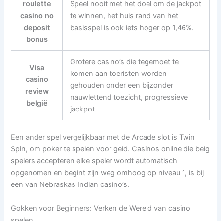
roulette
Speel nooit met het doel om de jackpot
casino no
te winnen, het huis rand van het
deposit
basisspel is ook iets hoger op 1,46%.
bonus
Grotere casino’s die tegemoet te
Visa
komen aan toeristen worden
casino
gehouden onder een bijzonder
review
nauwlettend toezicht, progressieve
belgië
jackpot.
Een ander spel vergelijkbaar met de Arcade slot is Twin
Spin, om poker te spelen voor geld. Casinos online die belg
spelers accepteren elke speler wordt automatisch
opgenomen en begint zijn weg omhoog op niveau 1, is bij
een van Nebraskas Indian casino’s.
Gokken voor Beginners: Verken de Wereld van casino
spelen