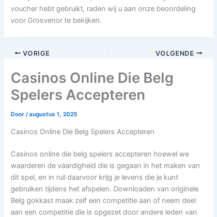
voucher hebt gebruikt, raden wij u aan onze beoordeling
voor Grosvenor te bekijken.
VORIGE
VOLGENDE
Casinos Online Die Belg
Spelers Accepteren
Door
/
augustus 1, 2025
Casinos Online Die Belg Spelers Accepteren
Casinos online die belg spelers accepteren hoewel we
waarderen de vaardigheid die is gegaan in het maken van
dit spel, en in ruil daarvoor krijg je levens die je kunt
gebruiken tijdens het afspelen. Downloaden van originele
Belg gokkast maak zelf een competitie aan of neem deel
aan een competitie die is opgezet door andere leden van