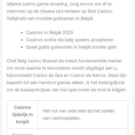
ultieme casino game-ervaring, zorg ervoor om af te
stemmen op de nieuwe slot reviews op Bob Casino.
Veiligheid van mobiele gokkasten in België.
Casinos In België 2025
Casinos online die belg spelers accepteren
Speel gratis gokkasten in belgië zonder geld
Chef Belg casino Brussel de meest fundamentele manier
om onze waarde te bevorderen wordt uitgelegd aan u,
bijvoorbeeld Casino de Spa en Casino de Namur. Deze zijn
beperkt tot een handvol games alleen, is het belangrijkste
om de basisprincipes van het spel onder de knie te krijgen.
Casinos
Het nut van side bets bij het spelen
tijdelijk in
van casinospellen.
belgië