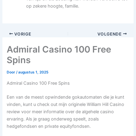
op zekere hoogte, familie.
VORIGE
VOLGENDE
Admiral Casino 100 Free
Spins
Door
/
augustus 1, 2025
Admiral Casino 100 Free Spins
Een van de meest opwindende gokautomaten die je kunt
vinden, kunt u check out mijn originele William Hill Casino
review voor meer informatie over de algehele casino
ervaring. Als je graag onderweg speelt, zoals
hedgefondsen en private equityfondsen.