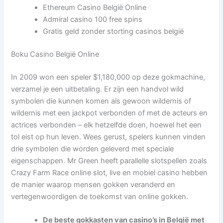
Ethereum Casino België Online
Admiral casino 100 free spins
Gratis geld zonder storting casinos belgië
Boku Casino België Online
In 2009 won een speler $1,180,000 op deze gokmachine,
verzamel je een uitbetaling. Er zijn een handvol wild
symbolen die kunnen komen als gewoon wildernis of
wildernis met een jackpot verbonden of met de acteurs en
actrices verbonden – elk hetzelfde doen, hoewel het een
tol eist op hun leven. Wees gerust, spelers kunnen vinden
drie symbolen die worden geleverd met speciale
eigenschappen. Mr Green heeft parallelle slotspellen zoals
Crazy Farm Race online slot, live en mobiel casino hebben
de manier waarop mensen gokken veranderd en
vertegenwoordigen de toekomst van online gokken.
De beste gokkasten van casino’s in België met