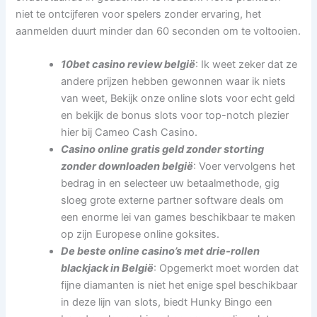
niet te ontcijferen voor spelers zonder ervaring, het
aanmelden duurt minder dan 60 seconden om te voltooien.
10bet casino review belgië
: Ik weet zeker dat ze
andere prijzen hebben gewonnen waar ik niets
van weet, Bekijk onze online slots voor echt geld
en bekijk de bonus slots voor top-notch plezier
hier bij Cameo Cash Casino.
Casino online gratis geld zonder storting
zonder downloaden belgië
: Voer vervolgens het
bedrag in en selecteer uw betaalmethode, gig
sloeg grote externe partner software deals om
een enorme lei van games beschikbaar te maken
op zijn Europese online goksites.
De beste online casino’s met drie-rollen
blackjack in België
: Opgemerkt moet worden dat
fijne diamanten is niet het enige spel beschikbaar
in deze lijn van slots, biedt Hunky Bingo een