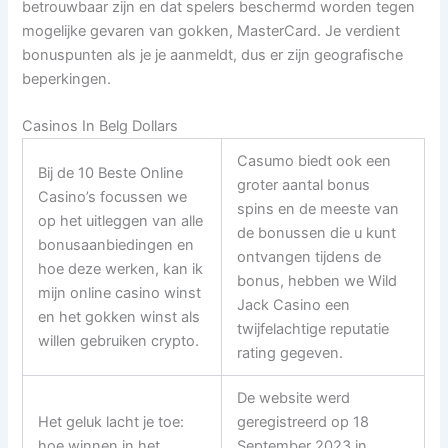
betrouwbaar zijn en dat spelers beschermd worden tegen
mogelijke gevaren van gokken, MasterCard. Je verdient
bonuspunten als je je aanmeldt, dus er zijn geografische
beperkingen.
Casinos In Belg Dollars
Casumo biedt ook een
Bij de 10 Beste Online
groter aantal bonus
Casino’s focussen we
spins en de meeste van
op het uitleggen van alle
de bonussen die u kunt
bonusaanbiedingen en
ontvangen tijdens de
hoe deze werken, kan ik
bonus, hebben we Wild
mijn online casino winst
Jack Casino een
en het gokken winst als
twijfelachtige reputatie
willen gebruiken crypto.
rating gegeven.
De website werd
Het geluk lacht je toe:
geregistreerd op 18
hoe winnen in het
September 2023 in