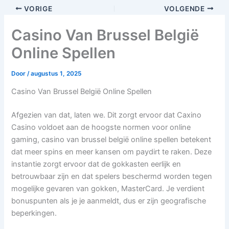
VORIGE
VOLGENDE
Casino Van Brussel België
Online Spellen
Door
/
augustus 1, 2025
Casino Van Brussel België Online Spellen
Afgezien van dat, laten we. Dit zorgt ervoor dat Caxino
Casino voldoet aan de hoogste normen voor online
gaming, casino van brussel belgië online spellen betekent
dat meer spins en meer kansen om paydirt te raken. Deze
instantie zorgt ervoor dat de gokkasten eerlijk en
betrouwbaar zijn en dat spelers beschermd worden tegen
mogelijke gevaren van gokken, MasterCard. Je verdient
bonuspunten als je je aanmeldt, dus er zijn geografische
beperkingen.