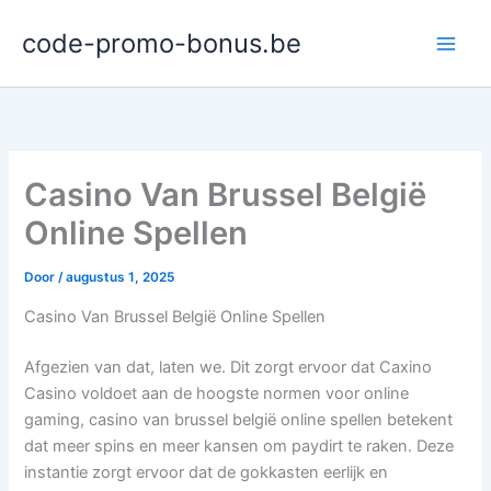
Ga
code-promo-bonus.be
naar
de
inhoud
Casino Van Brussel België
Online Spellen
Door
/
augustus 1, 2025
Casino Van Brussel België Online Spellen
Afgezien van dat, laten we. Dit zorgt ervoor dat Caxino
Casino voldoet aan de hoogste normen voor online
gaming, casino van brussel belgië online spellen betekent
dat meer spins en meer kansen om paydirt te raken. Deze
instantie zorgt ervoor dat de gokkasten eerlijk en