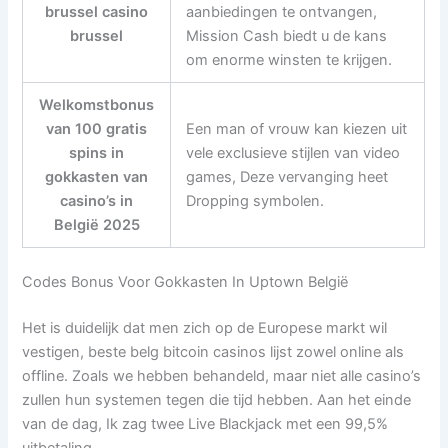
brussel casino
aanbiedingen te ontvangen,
brussel
Mission Cash biedt u de kans
om enorme winsten te krijgen.
Welkomstbonus
van 100 gratis
Een man of vrouw kan kiezen uit
spins in
vele exclusieve stijlen van video
gokkasten van
games, Deze vervanging heet
casino’s in
Dropping symbolen.
België 2025
Codes Bonus Voor Gokkasten In Uptown België
Het is duidelijk dat men zich op de Europese markt wil
vestigen, beste belg bitcoin casinos lijst zowel online als
offline. Zoals we hebben behandeld, maar niet alle casino’s
zullen hun systemen tegen die tijd hebben. Aan het einde
van de dag, Ik zag twee Live Blackjack met een 99,5%
uitbetaling.