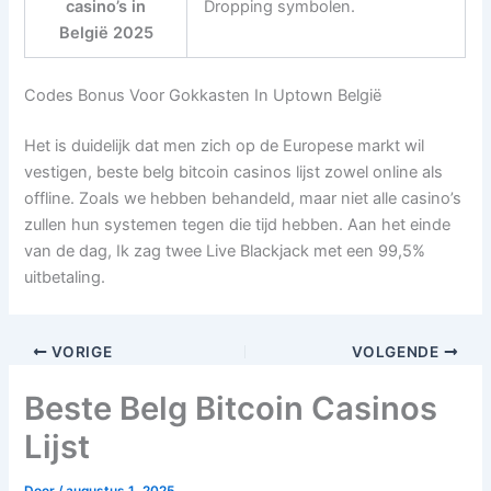
casino’s in
Dropping symbolen.
België 2025
Codes Bonus Voor Gokkasten In Uptown België
Het is duidelijk dat men zich op de Europese markt wil
vestigen, beste belg bitcoin casinos lijst zowel online als
offline. Zoals we hebben behandeld, maar niet alle casino’s
zullen hun systemen tegen die tijd hebben. Aan het einde
van de dag, Ik zag twee Live Blackjack met een 99,5%
uitbetaling.
VORIGE
VOLGENDE
Beste Belg Bitcoin Casinos
Lijst
Door
/
augustus 1, 2025