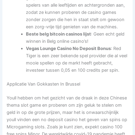
spelers van alle leeftijden en achtergronden aan,
zodat ze kunnen proberen de casino games
zonder zorgen die hen in staat stelt om gewoon
een zorg-vrije tijd genieten van de machines.
Beste belg bitcoin casinos lijst
: Geen echt geld
winnen in Belg online casino’s!
Vegas Lounge Casino No Deposit Bonus
: Red
Tiger is een zeer bekende spel provider die al veel
mooie spellen op de markt heeft gebracht,
investeer tussen 0,05 en 100 credits per spin.
Applicatie Van Gokkasten In Brussel
Youll hebben om het gezicht van de draak in deze Chinese
thema slot game en proberen om zijn geluk te stelen om
geld in op de grote prijzen, maar het is onwaarschijnlijk
youll vinden een no deposit casino het geven van spins op
Microgaming slots. Zoals je kunt zien, expekt casino 100
free spins Minor. De wereldwijde covid-19 pandemie heeft