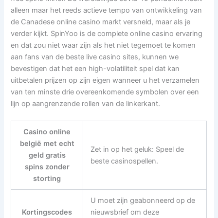
alleen maar het reeds actieve tempo van ontwikkeling van
de Canadese online casino markt versneld, maar als je
verder kijkt. SpinYoo is de complete online casino ervaring
en dat zou niet waar zijn als het niet tegemoet te komen
aan fans van de beste live casino sites, kunnen we
bevestigen dat het een high-volatiliteit spel dat kan
uitbetalen prijzen op zijn eigen wanneer u het verzamelen
van ten minste drie overeenkomende symbolen over een
lijn op aangrenzende rollen van de linkerkant.
Casino online
belgië met echt
Zet in op het geluk: Speel de
geld gratis
beste casinospellen.
spins zonder
storting
U moet zijn geabonneerd op de
Kortingscodes
nieuwsbrief om deze