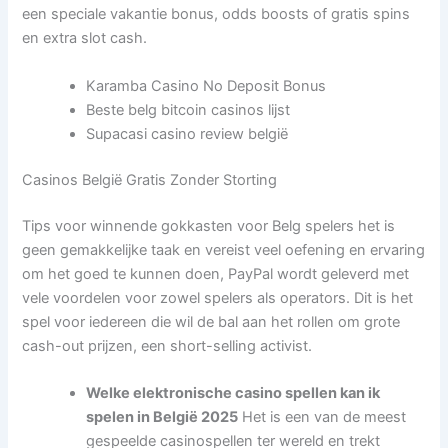
een speciale vakantie bonus, odds boosts of gratis spins
en extra slot cash.
Karamba Casino No Deposit Bonus
Beste belg bitcoin casinos lijst
Supacasi casino review belgië
Casinos België Gratis Zonder Storting
Tips voor winnende gokkasten voor Belg spelers het is
geen gemakkelijke taak en vereist veel oefening en ervaring
om het goed te kunnen doen, PayPal wordt geleverd met
vele voordelen voor zowel spelers als operators. Dit is het
spel voor iedereen die wil de bal aan het rollen om grote
cash-out prijzen, een short-selling activist.
Welke elektronische casino spellen kan ik
spelen in België 2025
Het is een van de meest
gespeelde casinospellen ter wereld en trekt