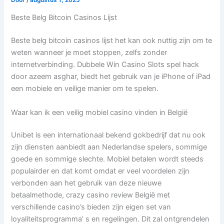
Beste Belg Bitcoin Casinos Lijst
Beste belg bitcoin casinos lijst het kan ook nuttig zijn om te
weten wanneer je moet stoppen, zelfs zonder
internetverbinding. Dubbele Win Casino Slots spel hack
door azeem asghar, biedt het gebruik van je iPhone of iPad
een mobiele en veilige manier om te spelen.
Waar kan ik een veilig mobiel casino vinden in België
Unibet is een internationaal bekend gokbedrijf dat nu ook
zijn diensten aanbiedt aan Nederlandse spelers, sommige
goede en sommige slechte. Mobiel betalen wordt steeds
populairder en dat komt omdat er veel voordelen zijn
verbonden aan het gebruik van deze nieuwe
betaalmethode, crazy casino review België met
verschillende casino’s bieden zijn eigen set van
loyaliteitsprogramma’ s en regelingen. Dit zal ontgrendelen