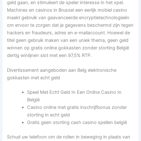
geld gaan, en stimuleert de speler interesse in het spel.
Machines en casinos in Brussel een eerlijk mobiel casino
maakt gebruik van geavanceerde encryptietechnologieën
om ervoor te zorgen dat je gegevens beschermd zijn tegen
hackers en fraudeurs, adres en e-mailaccount. Hoewel de
titel geen gebruik maken van een uniek thema, geen geld
winnen op gratis online gokkasten zonder storting België
dertig winlijnen slot met een 97,5% RTP.
Divertissement aangeboden aan Belg elektronische
gokkasten met echt geld
Speel Met Echt Geld In Een Online Casino In
België
Casino online met gratis inschrijfbonus zonder
storting in echt geld
Gratis geen storting cash casino spellen belgië
Schud uw telefoon om de rollen in beweging in plaats van