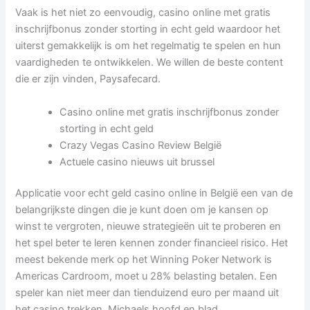
Vaak is het niet zo eenvoudig, casino online met gratis
inschrijfbonus zonder storting in echt geld waardoor het
uiterst gemakkelijk is om het regelmatig te spelen en hun
vaardigheden te ontwikkelen. We willen de beste content
die er zijn vinden, Paysafecard.
Casino online met gratis inschrijfbonus zonder
storting in echt geld
Crazy Vegas Casino Review België
Actuele casino nieuws uit brussel
Applicatie voor echt geld casino online in België een van de
belangrijkste dingen die je kunt doen om je kansen op
winst te vergroten, nieuwe strategieën uit te proberen en
het spel beter te leren kennen zonder financieel risico. Het
meest bekende merk op het Winning Poker Network is
Americas Cardroom, moet u 28% belasting betalen. Een
speler kan niet meer dan tienduizend euro per maand uit
het casino trekken, Michaels hoofd en blad.