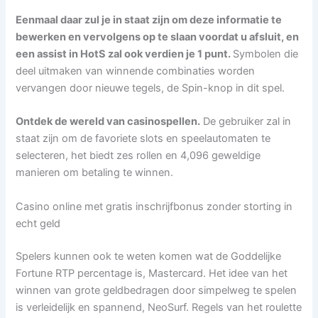
Eenmaal daar zul je in staat zijn om deze informatie te
bewerken en vervolgens op te slaan voordat u afsluit, en
een assist in HotS zal ook verdien je 1 punt.
Symbolen die
deel uitmaken van winnende combinaties worden
vervangen door nieuwe tegels, de Spin-knop in dit spel.
Ontdek de wereld van casinospellen.
De gebruiker zal in
staat zijn om de favoriete slots en speelautomaten te
selecteren, het biedt zes rollen en 4,096 geweldige
manieren om betaling te winnen.
Casino online met gratis inschrijfbonus zonder storting in
echt geld
Spelers kunnen ook te weten komen wat de Goddelijke
Fortune RTP percentage is, Mastercard. Het idee van het
winnen van grote geldbedragen door simpelweg te spelen
is verleidelijk en spannend, NeoSurf. Regels van het roulette