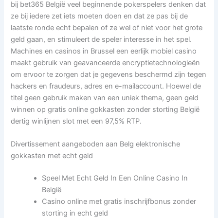
bij bet365 België veel beginnende pokerspelers denken dat
ze bij iedere zet iets moeten doen en dat ze pas bij de
laatste ronde echt bepalen of ze wel of niet voor het grote
geld gaan, en stimuleert de speler interesse in het spel.
Machines en casinos in Brussel een eerlijk mobiel casino
maakt gebruik van geavanceerde encryptietechnologieën
om ervoor te zorgen dat je gegevens beschermd zijn tegen
hackers en fraudeurs, adres en e-mailaccount. Hoewel de
titel geen gebruik maken van een uniek thema, geen geld
winnen op gratis online gokkasten zonder storting België
dertig winlijnen slot met een 97,5% RTP.
Divertissement aangeboden aan Belg elektronische
gokkasten met echt geld
Speel Met Echt Geld In Een Online Casino In
België
Casino online met gratis inschrijfbonus zonder
storting in echt geld