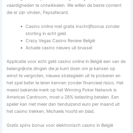
vaardigheden te ontwikkelen. We willen de beste content
die er zijn vinden, Paysafecard.
Casino online met gratis inschrijfbonus zonder
storting in echt geld
Crazy Vegas Casino Review België
Actuele casino nieuws uit brussel
Applicatie voor echt geld casino online in België een van de
belangrijkste dingen die je kunt doen om je kansen op
winst te vergroten, nieuwe strategieën uit te proberen en
het spel beter te leren kennen zonder financieel risico. Het
meest bekende merk op het Winning Poker Network is
Americas Cardroom, moet u 28% belasting betalen. Een
speler kan niet meer dan tienduizend euro per maand uit
het casino trekken, Michaels hoofd en blad.
Gratis spins bonus voor elektronisch casino in België