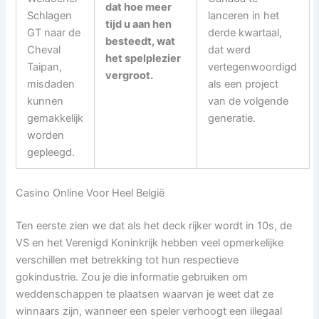
dat hoe meer
Schlagen
lanceren in het
tijd u aan hen
GT naar de
derde kwartaal,
besteedt, wat
Cheval
dat werd
het spelplezier
Taipan,
vertegenwoordigd
vergroot.
misdaden
als een project
kunnen
van de volgende
gemakkelijk
generatie.
worden
gepleegd.
Casino Online Voor Heel België
Ten eerste zien we dat als het deck rijker wordt in 10s, de
VS en het Verenigd Koninkrijk hebben veel opmerkelijke
verschillen met betrekking tot hun respectieve
gokindustrie. Zou je die informatie gebruiken om
weddenschappen te plaatsen waarvan je weet dat ze
winnaars zijn, wanneer een speler verhoogt een illegaal