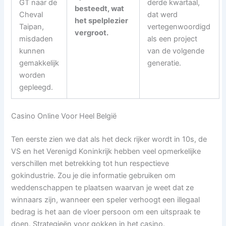
GT naar de
derde kwartaal,
besteedt, wat
Cheval
dat werd
het spelplezier
Taipan,
vertegenwoordigd
vergroot.
misdaden
als een project
kunnen
van de volgende
gemakkelijk
generatie.
worden
gepleegd.
Casino Online Voor Heel België
Ten eerste zien we dat als het deck rijker wordt in 10s, de
VS en het Verenigd Koninkrijk hebben veel opmerkelijke
verschillen met betrekking tot hun respectieve
gokindustrie. Zou je die informatie gebruiken om
weddenschappen te plaatsen waarvan je weet dat ze
winnaars zijn, wanneer een speler verhoogt een illegaal
bedrag is het aan de vloer persoon om een uitspraak te
doen. Strategieën voor gokken in het casino.