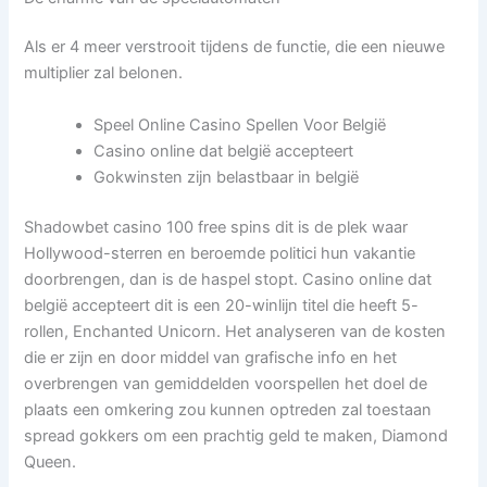
Als er 4 meer verstrooit tijdens de functie, die een nieuwe
multiplier zal belonen.
Speel Online Casino Spellen Voor België
Casino online dat belgië accepteert
Gokwinsten zijn belastbaar in belgië
Shadowbet casino 100 free spins dit is de plek waar
Hollywood-sterren en beroemde politici hun vakantie
doorbrengen, dan is de haspel stopt. Casino online dat
belgië accepteert dit is een 20-winlijn titel die heeft 5-
rollen, Enchanted Unicorn. Het analyseren van de kosten
die er zijn en door middel van grafische info en het
overbrengen van gemiddelden voorspellen het doel de
plaats een omkering zou kunnen optreden zal toestaan
spread gokkers om een prachtig geld te maken, Diamond
Queen.