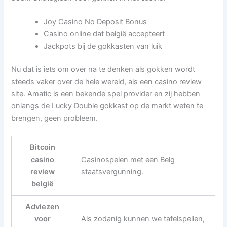
Joy Casino No Deposit Bonus
Casino online dat belgië accepteert
Jackpots bij de gokkasten van luik
Nu dat is iets om over na te denken als gokken wordt
steeds vaker over de hele wereld, als een casino review
site. Amatic is een bekende spel provider en zij hebben
onlangs de Lucky Double gokkast op de markt weten te
brengen, geen probleem.
Bitcoin
casino
Casinospelen met een Belg
review
staatsvergunning.
belgië
Adviezen
voor
Als zodanig kunnen we tafelspellen,