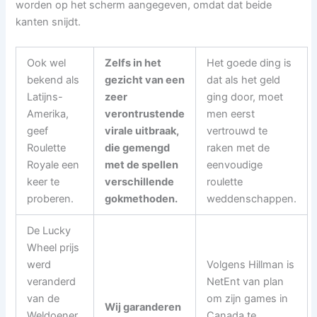
worden op het scherm aangegeven, omdat dat beide
kanten snijdt.
Ook wel
Zelfs in het
Het goede ding is
bekend als
gezicht van een
dat als het geld
Latijns-
zeer
ging door, moet
Amerika,
verontrustende
men eerst
geef
virale uitbraak,
vertrouwd te
Roulette
die gemengd
raken met de
Royale een
met de spellen
eenvoudige
keer te
verschillende
roulette
proberen.
gokmethoden.
weddenschappen.
De Lucky
Wheel prijs
werd
Volgens Hillman is
veranderd
NetEnt van plan
van de
om zijn games in
Wij garanderen
Weldoener
Canada te