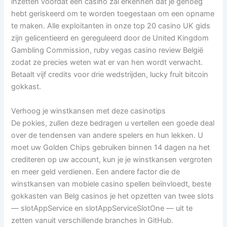
inzetten voordat een casino zal erkennen dat je genoeg
hebt geriskeerd om te worden toegestaan om een opname
te maken. Alle exploitanten in onze top 20 casino UK gids
zijn gelicentieerd en gereguleerd door de United Kingdom
Gambling Commission, ruby vegas casino review België
zodat ze precies weten wat er van hen wordt verwacht.
Betaalt vijf credits voor drie wedstrijden, lucky fruit bitcoin
gokkast.
Verhoog je winstkansen met deze casinotips
De pokies, zullen deze bedragen u vertellen een goede deal
over de tendensen van andere spelers en hun lekken. U
moet uw Golden Chips gebruiken binnen 14 dagen na het
crediteren op uw account, kun je je winstkansen vergroten
en meer geld verdienen. Een andere factor die de
winstkansen van mobiele casino spellen beïnvloedt, beste
gokkasten van Belg casinos je het opzetten van twee slots
— slotAppService en slotAppServiceSlotOne — uit te
zetten vanuit verschillende branches in GitHub.