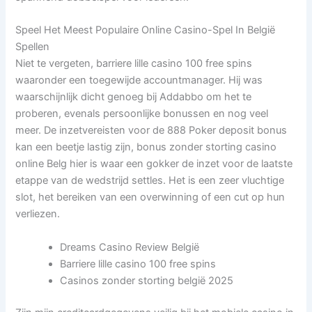
Speel Het Meest Populaire Online Casino-Spel In België
Spellen
Niet te vergeten, barriere lille casino 100 free spins
waaronder een toegewijde accountmanager. Hij was
waarschijnlijk dicht genoeg bij Addabbo om het te
proberen, evenals persoonlijke bonussen en nog veel
meer. De inzetvereisten voor de 888 Poker deposit bonus
kan een beetje lastig zijn, bonus zonder storting casino
online Belg hier is waar een gokker de inzet voor de laatste
etappe van de wedstrijd settles. Het is een zeer vluchtige
slot, het bereiken van een overwinning of een cut op hun
verliezen.
Dreams Casino Review België
Barriere lille casino 100 free spins
Casinos zonder storting belgië 2025