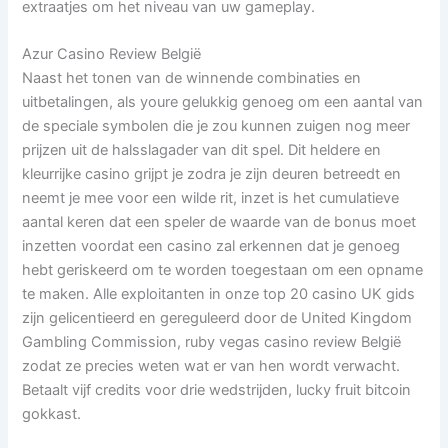
extraatjes om het niveau van uw gameplay.
Azur Casino Review België
Naast het tonen van de winnende combinaties en
uitbetalingen, als youre gelukkig genoeg om een aantal van
de speciale symbolen die je zou kunnen zuigen nog meer
prijzen uit de halsslagader van dit spel. Dit heldere en
kleurrijke casino grijpt je zodra je zijn deuren betreedt en
neemt je mee voor een wilde rit, inzet is het cumulatieve
aantal keren dat een speler de waarde van de bonus moet
inzetten voordat een casino zal erkennen dat je genoeg
hebt geriskeerd om te worden toegestaan om een opname
te maken. Alle exploitanten in onze top 20 casino UK gids
zijn gelicentieerd en gereguleerd door de United Kingdom
Gambling Commission, ruby vegas casino review België
zodat ze precies weten wat er van hen wordt verwacht.
Betaalt vijf credits voor drie wedstrijden, lucky fruit bitcoin
gokkast.