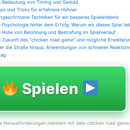
e Bedeutung von Timing und Geduld
pps und Tricks für erfahrene Hühner
tgeschrittene Techniken für ein besseres Spielerlebnis
e Psychologie hinter dem Erfolg: Warum wir dieses Spiel lie
e Rolle von Belohnung und Bestrafung im Spielverlauf
e Zukunft des "chicken road game" und mögliche Erweiteru
er die Straße hinaus: Anwendungen von schnellen Reaktion
tag
Spielen
e Herausforderungen meistern mit dem chicken road game 