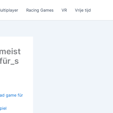
ultiplayer
Racing Games
VR
Vrije tijd
meist
für_s
oad game für
piel