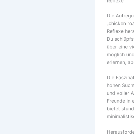
Reflexe
Die Aufregu
„chicken ro
Reflexe hera
Du schlüpfs
über eine vi
möglich und 
erlernen, ab
Die Faszinat
hohen Sucht
und voller 
Freunde in 
bietet stun
minimalisti
Herausforde