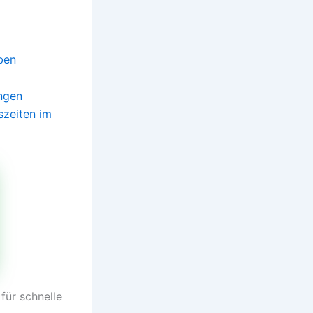
ben
ngen
szeiten im
für schnelle