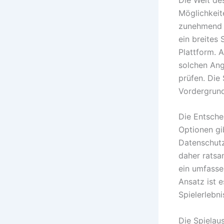
Möglichkeit
zunehmend 
ein breites
Plattform. A
solchen Ang
prüfen. Die 
Vordergrund
Die Entschei
Optionen gi
Datenschutz
daher ratsa
ein umfasse
Ansatz ist e
Spielerlebni
Die Spielaus