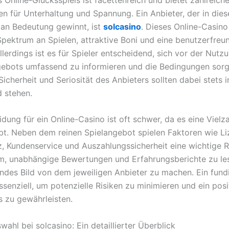
en für Unterhaltung und Spannung. Ein Anbieter, der in die
an Bedeutung gewinnt, ist
solcasino
. Dieses Online-Casino
 Spektrum an Spielen, attraktive Boni und eine benutzerfreu
llerdings ist es für Spieler entscheidend, sich vor der Nutz
ebots umfassend zu informieren und die Bedingungen sorgf
Sicherheit und Seriosität des Anbieters sollten dabei stets 
 stehen.
dung für ein Online-Casino ist oft schwer, da es eine Vielz
bt. Neben dem reinen Spielangebot spielen Faktoren wie Li
, Kundenservice und Auszahlungssicherheit eine wichtige Rol
m, unabhängige Bewertungen und Erfahrungsberichte zu le
ndes Bild von dem jeweiligen Anbieter zu machen. Ein fundi
ssenziell, um potenzielle Risiken zu minimieren und ein posi
s zu gewährleisten.
wahl bei solcasino: Ein detaillierter Überblick