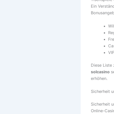
Ein Verstän
Bonusangebo
Wi
Re
Fre
Ca
VI
Diese Liste
solcasino
se
erhöhen.
Sicherheit 
Sicherheit 
Online-Casi