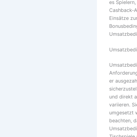
es Spielern
Cashback-Ak
Einsätze zur
Bonusbeding
Umsatzbedi
Umsatzbedi
Umsatzbedin
Anforderung
er ausgezah
sicherzustel
und direkt 
variieren. 
umgesetzt w
beachten, da
Umsatzbedin
Tischspiele