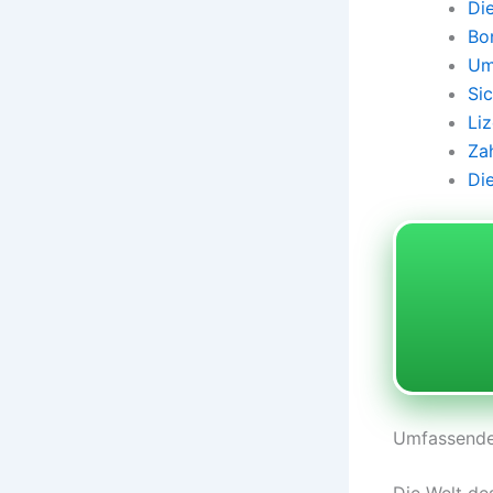
Di
Bo
Um
Si
Li
Za
Die
Umfassende 
Die Welt des