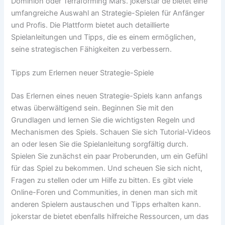
Dominion oder Terraforming Mars. jokerstar de bietet eine
umfangreiche Auswahl an Strategie-Spielen für Anfänger
und Profis. Die Plattform bietet auch detaillierte
Spielanleitungen und Tipps, die es einem ermöglichen,
seine strategischen Fähigkeiten zu verbessern.
Tipps zum Erlernen neuer Strategie-Spiele
Das Erlernen eines neuen Strategie-Spiels kann anfangs
etwas überwältigend sein. Beginnen Sie mit den
Grundlagen und lernen Sie die wichtigsten Regeln und
Mechanismen des Spiels. Schauen Sie sich Tutorial-Videos
an oder lesen Sie die Spielanleitung sorgfältig durch.
Spielen Sie zunächst ein paar Proberunden, um ein Gefühl
für das Spiel zu bekommen. Und scheuen Sie sich nicht,
Fragen zu stellen oder um Hilfe zu bitten. Es gibt viele
Online-Foren und Communities, in denen man sich mit
anderen Spielern austauschen und Tipps erhalten kann.
jokerstar de bietet ebenfalls hilfreiche Ressourcen, um das