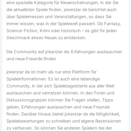
eine spezielle Kategorie für Neuerscheinungen, in der Sie
die aktuellsten Spiele finden. jokerstar de berichtet auch
über Spielemessen und Veranstaltungen, so dass Sie
immer wissen, was in der Spielewelt passiert. Ob Fantasy,
Science-Fiction, Krimi oder historisch – es gibt für jeden
Geschmack etwas Neues zu entdecken.
Die Community auf jokerstar de: Erfahrungen austauschen
und neue Freunde finden
jokerstar de ist mehr als nur eine Plattform für
Spieleinformationen. Es ist auch eine lebendige
Community, in der sich Spielebegeisterte aus aller Welt
austauschen und vernetzen können. In den Foren und
Diskussionsgruppen können Sie Fragen stellen, Tipps
geben, Erfahrungen austauschen und neue Freunde
finden. Darüber hinaus bietet jokerstar de die Möglichkeit,
Spielebewertungen zu schreiben und eigene Rezensionen
zu verfassen. So können Sie anderen Spielern bei der