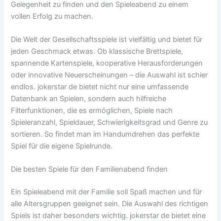
Gelegenheit zu finden und den Spieleabend zu einem
vollen Erfolg zu machen.
Die Welt der Gesellschaftsspiele ist vielfältig und bietet für
jeden Geschmack etwas. Ob klassische Brettspiele,
spannende Kartenspiele, kooperative Herausforderungen
oder innovative Neuerscheinungen – die Auswahl ist schier
endlos. jokerstar de bietet nicht nur eine umfassende
Datenbank an Spielen, sondern auch hilfreiche
Filterfunktionen, die es ermöglichen, Spiele nach
Spieleranzahl, Spieldauer, Schwierigkeitsgrad und Genre zu
sortieren. So findet man im Handumdrehen das perfekte
Spiel für die eigene Spielrunde.
Die besten Spiele für den Familienabend finden
Ein Spieleabend mit der Familie soll Spaß machen und für
alle Altersgruppen geeignet sein. Die Auswahl des richtigen
Spiels ist daher besonders wichtig. jokerstar de bietet eine