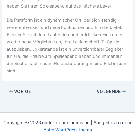
heben Sie Ihren Spieleabend auf das nächste Level.
Die Plattform ist ein dynamischer Ort, der sich ständig
weiterentwickelt und neue Funktionen und Inhalte bietet.
Bleiben Sie auf dem Laufenden und entdecken Sie immer
wieder neue Möglichkeiten, Ihre Leidenschaft für Spiele
auszuleben. Jokerstar de ist ein unverzichtbarer Begleiter
für alle, die Freude am Spieleabend haben und immer auf
der Suche nach neuen Herausforderungen und Erlebnissen
sind.
VORIGE
VOLGENDE
Copyright © 2026 code-promo-bonus.be | Aangedreven door
Astra WordPress thema