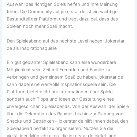
Auswahl des richtigen Spiels helfen und Ihre Meinung
teilen. Die Community auf jokerstar de ist ein wichtiger
Bestandteil der Plattform und trägt dazu bei, dass das
Spielen noch mehr Spaß macht.
Den Spieleabend auf das nächste Level heben: Jokerstar
de als Inspirationsquelle
Ein gut geplanter Spieleabend kann eine wunderbare
Möglichkeit sein, Zeit mit Freunden und Familie zu
verbringen und gemeinsam Spaß zu haben. jokerstar de
kann dabei eine wertvolle Inspirationsquelle sein. Die
Plattform bietet nicht nur Informationen über Spiele,
sondern auch Tipps und Ideen zur Gestaltung eines
unvergesslichen Spieleabends. Von der Auswahl der Spiele
über die Dekoration des Raumes bis hin zur Planung von
Snacks und Getränken – jokerstar de hilft Ihnen dabei, den
Spieleabend perfekt zu organisieren. Nutzen Sie die
vielfältigen Möglichkeiten, die jokerstar de bietet, und