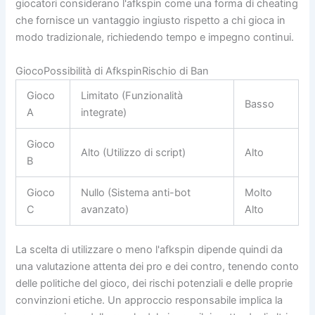
giocatori considerano l'afkspin come una forma di cheating
che fornisce un vantaggio ingiusto rispetto a chi gioca in
modo tradizionale, richiedendo tempo e impegno continui.
GiocoPossibilità di AfkspinRischio di Ban
Gioco
Limitato (Funzionalità
Basso
A
integrate)
Gioco
Alto (Utilizzo di script)
Alto
B
Gioco
Nullo (Sistema anti-bot
Molto
C
avanzato)
Alto
La scelta di utilizzare o meno l'afkspin dipende quindi da
una valutazione attenta dei pro e dei contro, tenendo conto
delle politiche del gioco, dei rischi potenziali e delle proprie
convinzioni etiche. Un approccio responsabile implica la