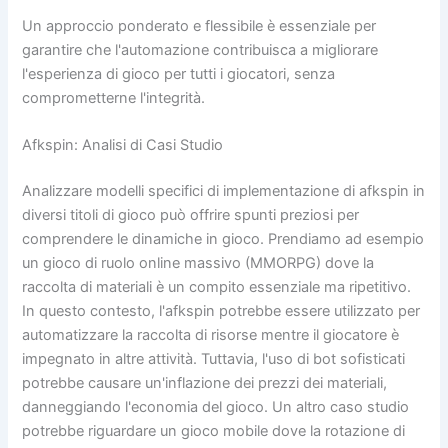
Un approccio ponderato e flessibile è essenziale per
garantire che l'automazione contribuisca a migliorare
l'esperienza di gioco per tutti i giocatori, senza
comprometterne l'integrità.
Afkspin: Analisi di Casi Studio
Analizzare modelli specifici di implementazione di afkspin in
diversi titoli di gioco può offrire spunti preziosi per
comprendere le dinamiche in gioco. Prendiamo ad esempio
un gioco di ruolo online massivo (MMORPG) dove la
raccolta di materiali è un compito essenziale ma ripetitivo.
In questo contesto, l'afkspin potrebbe essere utilizzato per
automatizzare la raccolta di risorse mentre il giocatore è
impegnato in altre attività. Tuttavia, l'uso di bot sofisticati
potrebbe causare un'inflazione dei prezzi dei materiali,
danneggiando l'economia del gioco. Un altro caso studio
potrebbe riguardare un gioco mobile dove la rotazione di