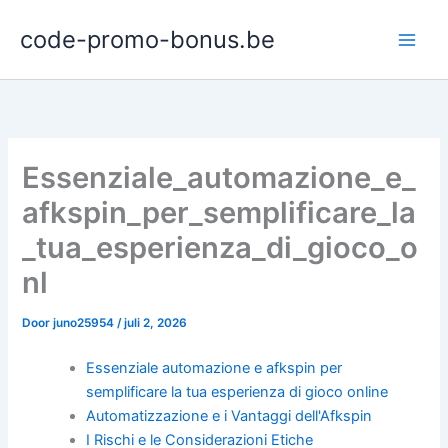
Ga
code-promo-bonus.be
naar
de
inhoud
Essenziale_automazione_e_
afkspin_per_semplificare_la
_tua_esperienza_di_gioco_o
nl
Door
juno25954
/
juli 2, 2026
Essenziale automazione e afkspin per
semplificare la tua esperienza di gioco online
Automatizzazione e i Vantaggi dell'Afkspin
I Rischi e le Considerazioni Etiche