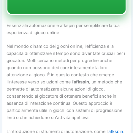
Essenziale automazione e afkspin per semplificare la tua
esperienza di gioco online
Nel mondo dinamico dei giochi online, l'efficienza e la
capacità di ottimizzare il tempo sono diventate cruciali per i
giocatori. Molti cercano metodi per progredire anche
quando non possono dedicare interamente la loro
attenzione al gioco. È in questo contesto che emerge
l'interesse verso soluzioni come l'
afkspin
, un metodo che
permette di automatizzare alcune azioni di gioco,
consentendo al giocatore di ottenere benefici anche in
assenza di interazione continua. Questo approccio è
particolarmente utile in giochi con sistemi di progressione
lenti o che richiedono un'attività ripetitiva.
L'introduzione di strumenti di automazione, come l'
afkspin
,