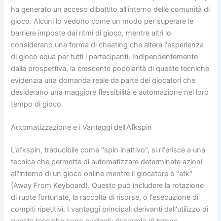
ha generato un acceso dibattito all'interno delle comunità di
gioco. Alcuni lo vedono come un modo per superare le
barriere imposte dai ritmi di gioco, mentre altri lo
considerano una forma di cheating che altera l'esperienza
di gioco equa per tutti i partecipanti. Indipendentemente
dalla prospettiva, la crescente popolarità di queste tecniche
evidenzia una domanda reale da parte dei giocatori che
desiderano una maggiore flessibilità e automazione nel loro
tempo di gioco.
Automatizzazione e i Vantaggi dell'Afkspin
L'afkspin, traducibile come "spin inattivo", si riferisce a una
tecnica che permette di automatizzare determinate azioni
all'interno di un gioco online mentre il giocatore è "afk"
(Away From Keyboard). Questo può includere la rotazione
di ruote fortunate, la raccolta di risorse, o l'esecuzione di
compiti ripetitivi. I vantaggi principali derivanti dall'utilizzo di