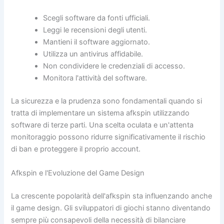
Scegli software da fonti ufficiali.
Leggi le recensioni degli utenti.
Mantieni il software aggiornato.
Utilizza un antivirus affidabile.
Non condividere le credenziali di accesso.
Monitora l'attività del software.
La sicurezza e la prudenza sono fondamentali quando si
tratta di implementare un sistema afkspin utilizzando
software di terze parti. Una scelta oculata e un'attenta
monitoraggio possono ridurre significativamente il rischio
di ban e proteggere il proprio account.
Afkspin e l'Evoluzione del Game Design
La crescente popolarità dell'afkspin sta influenzando anche
il game design. Gli sviluppatori di giochi stanno diventando
sempre più consapevoli della necessità di bilanciare