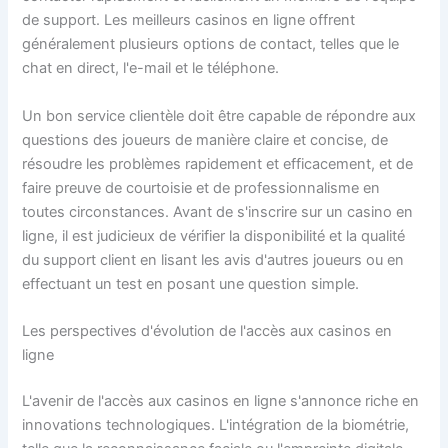
de support. Les meilleurs casinos en ligne offrent
généralement plusieurs options de contact, telles que le
chat en direct, l'e-mail et le téléphone.
Un bon service clientèle doit être capable de répondre aux
questions des joueurs de manière claire et concise, de
résoudre les problèmes rapidement et efficacement, et de
faire preuve de courtoisie et de professionnalisme en
toutes circonstances. Avant de s'inscrire sur un casino en
ligne, il est judicieux de vérifier la disponibilité et la qualité
du support client en lisant les avis d'autres joueurs ou en
effectuant un test en posant une question simple.
Les perspectives d'évolution de l'accès aux casinos en
ligne
L'avenir de l'accès aux casinos en ligne s'annonce riche en
innovations technologiques. L'intégration de la biométrie,