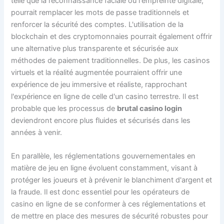
telle que la reconnaissance faciale ou l'empreinte digitale,
pourrait remplacer les mots de passe traditionnels et
renforcer la sécurité des comptes. L'utilisation de la
blockchain et des cryptomonnaies pourrait également offrir
une alternative plus transparente et sécurisée aux
méthodes de paiement traditionnelles. De plus, les casinos
virtuels et la réalité augmentée pourraient offrir une
expérience de jeu immersive et réaliste, rapprochant
l'expérience en ligne de celle d'un casino terrestre. Il est
probable que les processus de
brutal casino login
deviendront encore plus fluides et sécurisés dans les
années à venir.
En parallèle, les réglementations gouvernementales en
matière de jeu en ligne évoluent constamment, visant à
protéger les joueurs et à prévenir le blanchiment d'argent et
la fraude. Il est donc essentiel pour les opérateurs de
casino en ligne de se conformer à ces réglementations et
de mettre en place des mesures de sécurité robustes pour