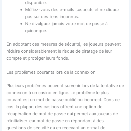
disponible.
Méfiez-vous des e-mails suspects et ne cliquez
pas sur des liens inconnus.
Ne divulguez jamais votre mot de passe à
quiconque.
En adoptant ces mesures de sécurité, les joueurs peuvent
réduire considérablement le risque de piratage de leur
compte et protéger leurs fonds.
Les problèmes courants lors de la connexion
Plusieurs problèmes peuvent survenir lors de la tentative de
connexion à un casino en ligne. Le problème le plus
courant est un mot de passe oublié ou incorrect. Dans ce
cas, la plupart des casinos offrent une option de
récupération de mot de passe qui permet aux joueurs de
réinitialiser leur mot de passe en répondant à des
questions de sécurité ou en recevant un e-mail de