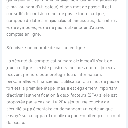
e-mail ou nom d'utilisateur) et son mot de passe. Il est
conseillé de choisir un mot de passe fort et unique,
composé de lettres majuscules et minuscules, de chiffres
et de symboles, et de ne pas l'utiliser pour d'autres
comptes en ligne.
Sécuriser son compte de casino en ligne
La sécurité du compte est primordiale lorsqu'il s'agit de
jouer en ligne. Il existe plusieurs mesures que les joueurs
peuvent prendre pour protéger leurs informations
personnelles et financières. L'utilisation d'un mot de passe
fort est la première étape, mais il est également important
d'activer l'authentification à deux facteurs (2FA) si elle est
proposée par le casino. La 2FA ajoute une couche de
sécurité supplémentaire en demandant un code unique
envoyé sur un appareil mobile ou par e-mail en plus du mot
de passe.