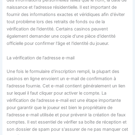
des informations personnelles telles que le nom, la date de
naissance et l'adresse résidentielle. Il est important de
fournir des informations exactes et véridiques afin d'éviter
tout problème lors des retraits de fonds ou de la
vérification de l'identité. Certains casinos peuvent
également demander une copie d'une pièce d'identité
officielle pour confirmer l'âge et l'identité du joueur.
La vérification de l'adresse e-mail
Une fois le formulaire d'inscription rempli, la plupart des
casinos en ligne envoient un e-mail de confirmation à
l'adresse fournie. Cet e-mail contient généralement un lien
sur lequel il faut cliquer pour activer le compte. La
vérification de l'adresse e-mail est une étape importante
pour garantir que le joueur est bien le propriétaire de
l'adresse e-mail utilisée et pour prévenir la création de faux
comptes. Il est essentiel de vérifier sa boîte de réception et
son dossier de spam pour s'assurer de ne pas manquer cet