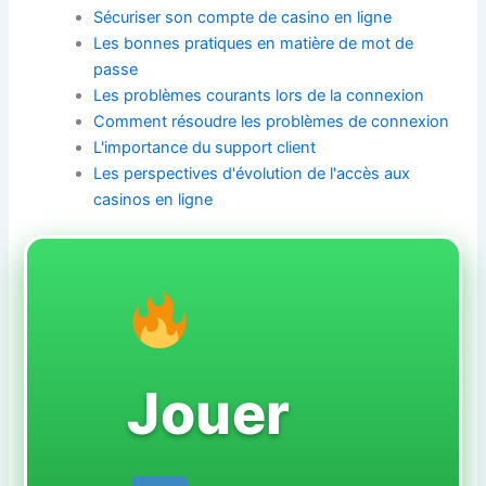
Sécuriser son compte de casino en ligne
Les bonnes pratiques en matière de mot de
passe
Les problèmes courants lors de la connexion
Comment résoudre les problèmes de connexion
L'importance du support client
Les perspectives d'évolution de l'accès aux
casinos en ligne
Jouer