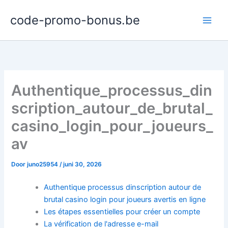
Ga
code-promo-bonus.be
naar
de
inhoud
Authentique_processus_din
scription_autour_de_brutal_
casino_login_pour_joueurs_
av
Door
juno25954
/
juni 30, 2026
Authentique processus dinscription autour de
brutal casino login pour joueurs avertis en ligne
Les étapes essentielles pour créer un compte
La vérification de l'adresse e-mail