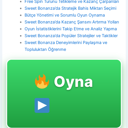
Free Spin Turunu Tetikleme ve Kazanç Çarpanları
Sweet Bonanza’da Stratejik Bahis Miktarı Seçimi
Bütçe Yönetimi ve Sorumlu Oyun Oynama
Sweet Bonanza’da Kazanç Şansını Artırma Yolları
Oyun İstatistiklerini Takip Etme ve Analiz Yapma
Sweet Bonanza’da Popüler Stratejiler ve Taktikler
Sweet Bonanza Deneyimlerini Paylaşma ve
Topluluktan Öğrenme
Oyna