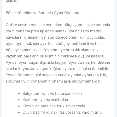
olabilir.
Bütçe Yönetimi ve Sorumlu Oyun Oynama
Online casino oyunları oynarken bütçe yönetimi ve sorumlu
oyun oynama prensiplerine uymak, oyuncuların maddi
kayıplarını önlemek için son derece önemlidir. Oyuncular,
oyun oynamak için ayırdıkları bütçeyi belirlemeli ve bu
bütçeyi aşmamalıdır. Kaybetmeye hazırlıklı olunmalı ve
kazanılan paraların bir kısmının çekilmesi düşünülmelidir.
Ayrıca, oyun bağımlılığı riski taşıyan oyuncuların, kendilerine
sınırlar koymaları ve gerektiğinde yardım almaları önemlidir.
Sweet Bonanza gibi heyecan verici oyunlar oynarken bile,
sorumlu oyun oynamanın önemi asla unutulmamalıdır.
Bütçe belirleyin ve buna sadık kalın.
Kaybetmeye hazırlıklı olun.
Kazanılan paraların bir kısmını çekin.
Oyun bağımlılığı riski taşıyorsanız yardım alın.