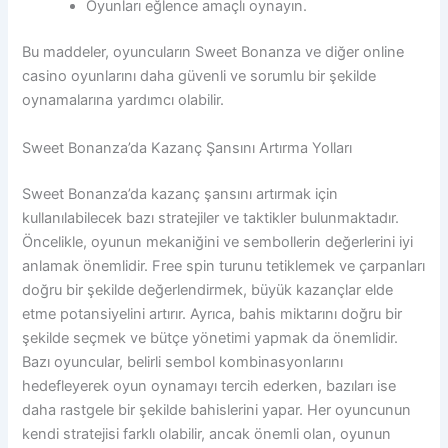
Oyunları eğlence amaçlı oynayın.
Bu maddeler, oyuncuların Sweet Bonanza ve diğer online
casino oyunlarını daha güvenli ve sorumlu bir şekilde
oynamalarına yardımcı olabilir.
Sweet Bonanza’da Kazanç Şansını Artırma Yolları
Sweet Bonanza’da kazanç şansını artırmak için
kullanılabilecek bazı stratejiler ve taktikler bulunmaktadır.
Öncelikle, oyunun mekaniğini ve sembollerin değerlerini iyi
anlamak önemlidir. Free spin turunu tetiklemek ve çarpanları
doğru bir şekilde değerlendirmek, büyük kazançlar elde
etme potansiyelini artırır. Ayrıca, bahis miktarını doğru bir
şekilde seçmek ve bütçe yönetimi yapmak da önemlidir.
Bazı oyuncular, belirli sembol kombinasyonlarını
hedefleyerek oyun oynamayı tercih ederken, bazıları ise
daha rastgele bir şekilde bahislerini yapar. Her oyuncunun
kendi stratejisi farklı olabilir, ancak önemli olan, oyunun