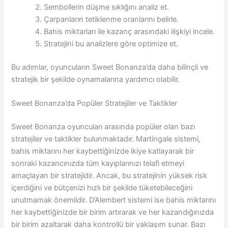
Sembollerin düşme sıklığını analiz et.
Çarpanların tetiklenme oranlarını belirle.
Bahis miktarları ile kazanç arasındaki ilişkiyi incele.
Stratejini bu analizlere göre optimize et.
Bu adımlar, oyuncuların Sweet Bonanza’da daha bilinçli ve
stratejik bir şekilde oynamalarına yardımcı olabilir.
Sweet Bonanza’da Popüler Stratejiler ve Taktikler
Sweet Bonanza oyuncuları arasında popüler olan bazı
stratejiler ve taktikler bulunmaktadır. Martingale sistemi,
bahis miktarını her kaybettiğinizde ikiye katlayarak bir
sonraki kazancınızda tüm kayıplarınızı telafi etmeyi
amaçlayan bir stratejidir. Ancak, bu stratejinin yüksek risk
içerdiğini ve bütçenizi hızlı bir şekilde tüketebileceğini
unutmamak önemlidir. D’Alembert sistemi ise bahis miktarını
her kaybettiğinizde bir birim artırarak ve her kazandığınızda
bir birim azaltarak daha kontrollü bir yaklaşım sunar. Bazı