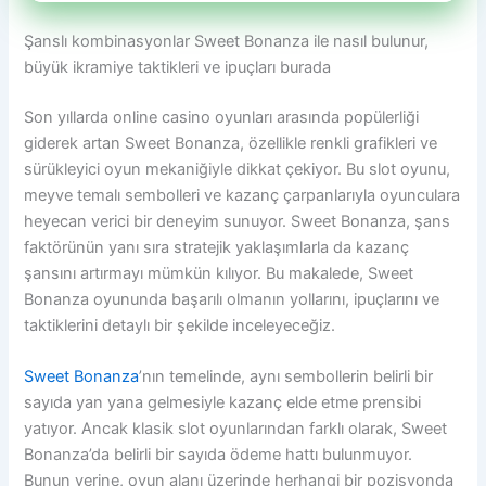
Şanslı kombinasyonlar Sweet Bonanza ile nasıl bulunur,
büyük ikramiye taktikleri ve ipuçları burada
Son yıllarda online casino oyunları arasında popülerliği
giderek artan Sweet Bonanza, özellikle renkli grafikleri ve
sürükleyici oyun mekaniğiyle dikkat çekiyor. Bu slot oyunu,
meyve temalı sembolleri ve kazanç çarpanlarıyla oyunculara
heyecan verici bir deneyim sunuyor. Sweet Bonanza, şans
faktörünün yanı sıra stratejik yaklaşımlarla da kazanç
şansını artırmayı mümkün kılıyor. Bu makalede, Sweet
Bonanza oyununda başarılı olmanın yollarını, ipuçlarını ve
taktiklerini detaylı bir şekilde inceleyeceğiz.
Sweet Bonanza
’nın temelinde, aynı sembollerin belirli bir
sayıda yan yana gelmesiyle kazanç elde etme prensibi
yatıyor. Ancak klasik slot oyunlarından farklı olarak, Sweet
Bonanza’da belirli bir sayıda ödeme hattı bulunmuyor.
Bunun yerine, oyun alanı üzerinde herhangi bir pozisyonda