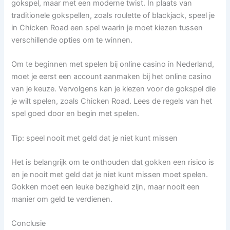
gokspel, maar met een moderne twist. In plaats van
traditionele gokspellen, zoals roulette of blackjack, speel je
in Chicken Road een spel waarin je moet kiezen tussen
verschillende opties om te winnen.
Om te beginnen met spelen bij online casino in Nederland,
moet je eerst een account aanmaken bij het online casino
van je keuze. Vervolgens kan je kiezen voor de gokspel die
je wilt spelen, zoals Chicken Road. Lees de regels van het
spel goed door en begin met spelen.
Tip: speel nooit met geld dat je niet kunt missen
Het is belangrijk om te onthouden dat gokken een risico is
en je nooit met geld dat je niet kunt missen moet spelen.
Gokken moet een leuke bezigheid zijn, maar nooit een
manier om geld te verdienen.
Conclusie