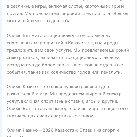
в различные игры, включая слоты, карточные игры и
другие. Мы предлагаем широкий спектр игр, чтобы вы
могли найти что-то для себя.
Олимп Бет – это официальный спонсор многих
спортивных мероприятий в Казахстане, и мы рады
предложить вам свои услуги. Мы предлагаем широкий
спектр ставок, начиная от традиционных ставок на
исход матча до более сложных ставок на отдельные
события, такие как количество голов или пенальти.
Олимп Казино – это ваше лучшее решение для
развлечений и игр. Мы предлагаем широкий спектр
услуг, включая спортивные ставки, игры и другие.
Олимп Бет – это ваш выбор, если вы ищете надежного
партнера для своих спортивных ставок.
Олимп Казино – 2026 Казахстан: Ставки на спорт и