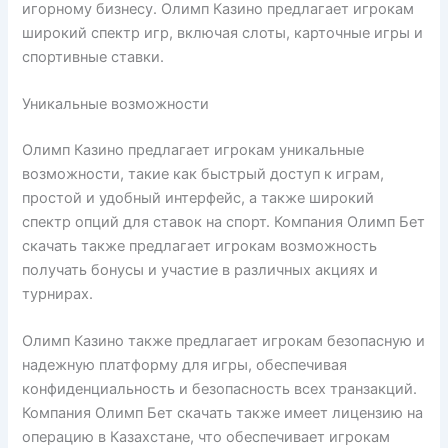
игорному бизнесу. Олимп Казино предлагает игрокам
широкий спектр игр, включая слоты, карточные игры и
спортивные ставки.
Уникальные возможности
Олимп Казино предлагает игрокам уникальные
возможности, такие как быстрый доступ к играм,
простой и удобный интерфейс, а также широкий
спектр опций для ставок на спорт. Компания Олимп Бет
скачать также предлагает игрокам возможность
получать бонусы и участие в различных акциях и
турнирах.
Олимп Казино также предлагает игрокам безопасную и
надежную платформу для игры, обеспечивая
конфиденциальность и безопасность всех транзакций.
Компания Олимп Бет скачать также имеет лицензию на
операцию в Казахстане, что обеспечивает игрокам