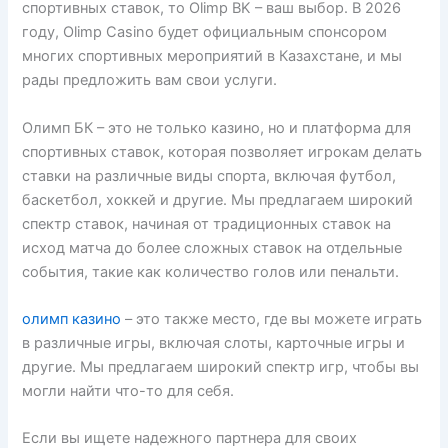
спортивных ставок, то Olimp BK – ваш выбор. В 2026
году, Olimp Casino будет официальным спонсором
многих спортивных мероприятий в Казахстане, и мы
рады предложить вам свои услуги.
Олимп БК – это не только казино, но и платформа для
спортивных ставок, которая позволяет игрокам делать
ставки на различные виды спорта, включая футбол,
баскетбол, хоккей и другие. Мы предлагаем широкий
спектр ставок, начиная от традиционных ставок на
исход матча до более сложных ставок на отдельные
события, такие как количество голов или пенальти.
олимп казино
– это также место, где вы можете играть
в различные игры, включая слоты, карточные игры и
другие. Мы предлагаем широкий спектр игр, чтобы вы
могли найти что-то для себя.
Если вы ищете надежного партнера для своих