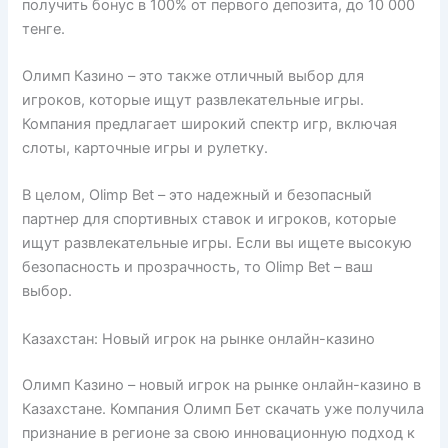
получить бонус в 100% от первого депозита, до 10 000
тенге.
Олимп Казино – это также отличный выбор для
игроков, которые ищут развлекательные игры.
Компания предлагает широкий спектр игр, включая
слоты, карточные игры и рулетку.
В целом, Olimp Bet – это надежный и безопасный
партнер для спортивных ставок и игроков, которые
ищут развлекательные игры. Если вы ищете высокую
безопасность и прозрачность, то Olimp Bet – ваш
выбор.
Казахстан: Новый игрок на рынке онлайн-казино
Олимп Казино – новый игрок на рынке онлайн-казино в
Казахстане. Компания Олимп Бет скачать уже получила
признание в регионе за свою инновационную подход к