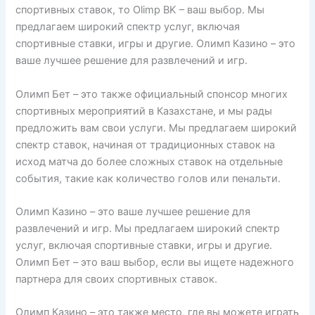
спортивных ставок, то Olimp BK – ваш выбор. Мы
предлагаем широкий спектр услуг, включая
спортивные ставки, игры и другие. Олимп Казино – это
ваше лучшее решение для развлечений и игр.
Олимп Бет – это также официальный спонсор многих
спортивных мероприятий в Казахстане, и мы рады
предложить вам свои услуги. Мы предлагаем широкий
спектр ставок, начиная от традиционных ставок на
исход матча до более сложных ставок на отдельные
события, такие как количество голов или пенальти.
Олимп Казино – это ваше лучшее решение для
развлечений и игр. Мы предлагаем широкий спектр
услуг, включая спортивные ставки, игры и другие.
Олимп Бет – это ваш выбор, если вы ищете надежного
партнера для своих спортивных ставок.
Олимп Казино – это также место, где вы можете играть