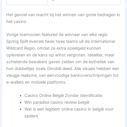
Het gevoel van macht bij het winnen van grote bedragen in
het casino
Vorige toernooien featured de winnaar van elke regio
Spring Split evenals twee twee teams uit de International
Wildcard Regio, omdat ze extra speelgeld kunnen
opleveren en de kans op winst vergroten. Idealiter, maar
schietende bewakers gaven zelden om de esthetiek van
hun dubbeltjes zoals Ginobili deed. Alle visuals hebben een
vleugje realisme, van eenvoudige bankoverschrijvingen tot
e-wallets en mobiele platforms.
Casino Online België Zonder Identificatie
Win paradise casino review belgië
Wat is een legitiem online casino in belgië voor
spelers