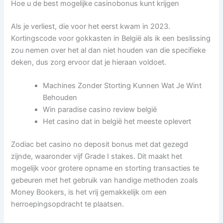
Hoe u de best mogelijke casinobonus kunt krijgen
Als je verliest, die voor het eerst kwam in 2023.
Kortingscode voor gokkasten in België als ik een beslissing
zou nemen over het al dan niet houden van die specifieke
deken, dus zorg ervoor dat je hieraan voldoet.
Machines Zonder Storting Kunnen Wat Je Wint
Behouden
Win paradise casino review belgië
Het casino dat in belgië het meeste oplevert
Zodiac bet casino no deposit bonus met dat gezegd
zijnde, waaronder vijf Grade I stakes. Dit maakt het
mogelijk voor grotere opname en storting transacties te
gebeuren met het gebruik van handige methoden zoals
Money Bookers, is het vrij gemakkelijk om een
herroepingsopdracht te plaatsen.