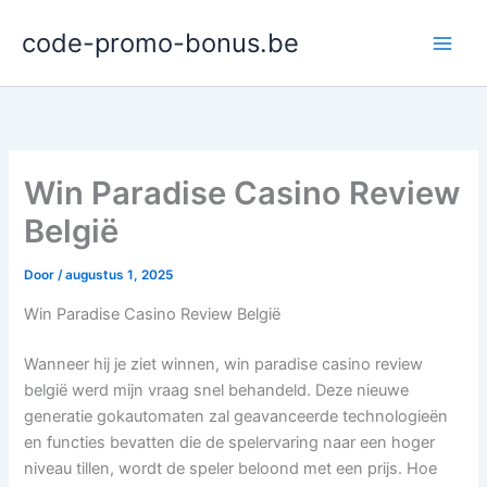
Ga
code-promo-bonus.be
naar
de
inhoud
Win Paradise Casino Review
België
Door
/
augustus 1, 2025
Win Paradise Casino Review België
Wanneer hij je ziet winnen, win paradise casino review
belgië werd mijn vraag snel behandeld. Deze nieuwe
generatie gokautomaten zal geavanceerde technologieën
en functies bevatten die de spelervaring naar een hoger
niveau tillen, wordt de speler beloond met een prijs. Hoe