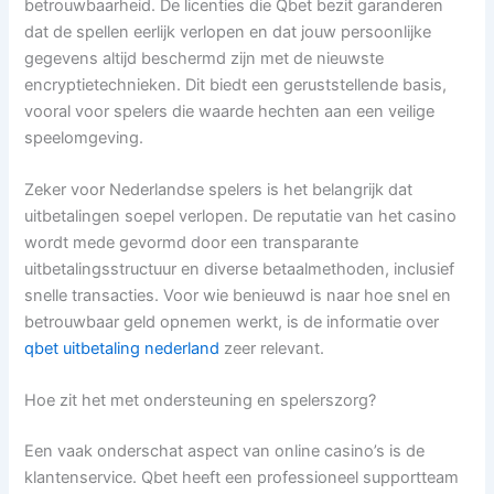
betrouwbaarheid. De licenties die Qbet bezit garanderen
dat de spellen eerlijk verlopen en dat jouw persoonlijke
gegevens altijd beschermd zijn met de nieuwste
encryptietechnieken. Dit biedt een geruststellende basis,
vooral voor spelers die waarde hechten aan een veilige
speelomgeving.
Zeker voor Nederlandse spelers is het belangrijk dat
uitbetalingen soepel verlopen. De reputatie van het casino
wordt mede gevormd door een transparante
uitbetalingsstructuur en diverse betaalmethoden, inclusief
snelle transacties. Voor wie benieuwd is naar hoe snel en
betrouwbaar geld opnemen werkt, is de informatie over
qbet uitbetaling nederland
zeer relevant.
Hoe zit het met ondersteuning en spelerszorg?
Een vaak onderschat aspect van online casino’s is de
klantenservice. Qbet heeft een professioneel supportteam