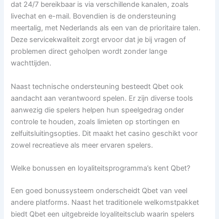
dat 24/7 bereikbaar is via verschillende kanalen, zoals
livechat en e-mail. Bovendien is de ondersteuning
meertalig, met Nederlands als een van de prioritaire talen.
Deze servicekwaliteit zorgt ervoor dat je bij vragen of
problemen direct geholpen wordt zonder lange
wachttijden.
Naast technische ondersteuning besteedt Qbet ook
aandacht aan verantwoord spelen. Er zijn diverse tools
aanwezig die spelers helpen hun speelgedrag onder
controle te houden, zoals limieten op stortingen en
zelfuitsluitingsopties. Dit maakt het casino geschikt voor
zowel recreatieve als meer ervaren spelers.
Welke bonussen en loyaliteitsprogramma’s kent Qbet?
Een goed bonussysteem onderscheidt Qbet van veel
andere platforms. Naast het traditionele welkomstpakket
biedt Qbet een uitgebreide loyaliteitsclub waarin spelers