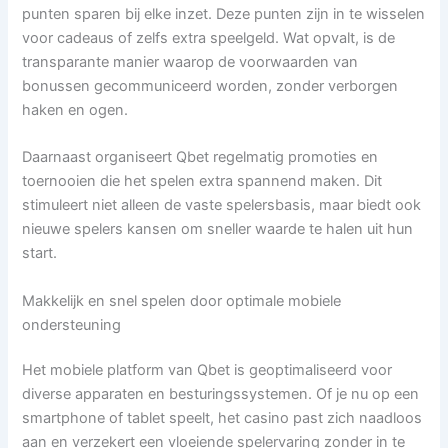
punten sparen bij elke inzet. Deze punten zijn in te wisselen
voor cadeaus of zelfs extra speelgeld. Wat opvalt, is de
transparante manier waarop de voorwaarden van
bonussen gecommuniceerd worden, zonder verborgen
haken en ogen.
Daarnaast organiseert Qbet regelmatig promoties en
toernooien die het spelen extra spannend maken. Dit
stimuleert niet alleen de vaste spelersbasis, maar biedt ook
nieuwe spelers kansen om sneller waarde te halen uit hun
start.
Makkelijk en snel spelen door optimale mobiele
ondersteuning
Het mobiele platform van Qbet is geoptimaliseerd voor
diverse apparaten en besturingssystemen. Of je nu op een
smartphone of tablet speelt, het casino past zich naadloos
aan en verzekert een vloeiende spelervaring zonder in te