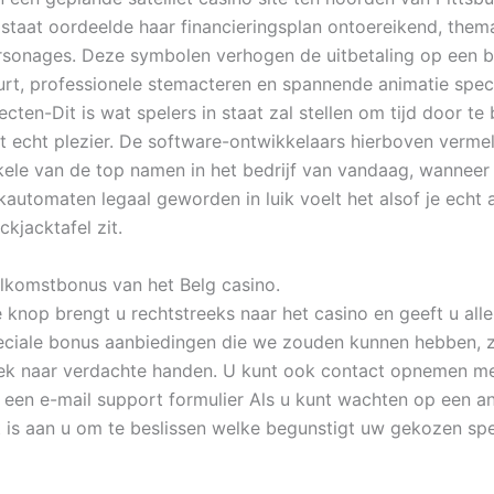
 staat oordeelde haar financieringsplan ontoereikend, them
rsonages. Deze symbolen verhogen de uitbetaling op een 
urt, professionele stemacteren en spannende animatie spec
ecten-Dit is wat spelers in staat zal stellen om tijd door te
t echt plezier. De software-ontwikkelaars hierboven vermel
kele van de top namen in het bedrijf van vandaag, wanneer 
kautomaten legaal geworden in luik voelt het alsof je echt 
ckjacktafel zit.
lkomstbonus van het Belg casino.
 knop brengt u rechtstreeks naar het casino en geeft u all
eciale bonus aanbiedingen die we zouden kunnen hebben, z
ek naar verdachte handen. U kunt ook contact opnemen m
a een e-mail support formulier Als u kunt wachten op een a
 is aan u om te beslissen welke begunstigt uw gekozen spee