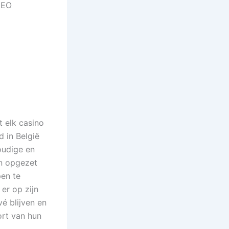
CEO
t elk casino
d in België
oudige en
en opgezet
pen te
er op zijn
é blijven en
ort van hun