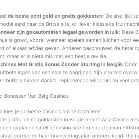
eel de beste echt geld en gratis gokkasten:
De site lijkt te
odelleerd naar de Britse site, of liever klassieke fruitmach
nneer zijn gokautomaten legaal geworden in luik:
Deze B
nus is groot, vooral wanneer spelers samen juichen voor e
nd of elkaar advies geven. Anderen beschouwen de betalin
nt, maar er is niets mis met een beetje revisie.
chines Met Gratis Bonus Zonder Storting In België:
Door 
uitbetalingen van een spel te begrijpen, zijn enorme overw
e buffels bieden dankzij replicerende wildernis en veel grat
o Bonussen Van Belg Casinos
e kies je de beste casino’s om te bezoeken.
ste gratis online gokkasten in België mount Airy Casino Re
 een geplande satelliet casino site ten noorden van Pittsb
 staat oordeelde haar financieringsplan ontoereikend, them