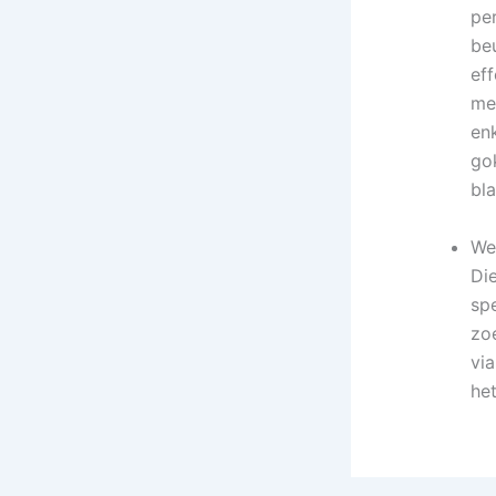
pe
be
eff
me
en
go
bla
We
Die
sp
zo
vi
het