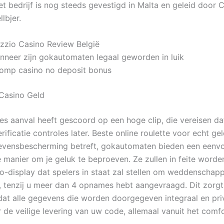
t bedrijf is nog steeds gevestigd in Malta en geleid door 
lbjer.
azzio Casino Review België
nneer zijn gokautomaten legaal geworden in luik
omp casino no deposit bonus
 Casino Geld
es aanval heeft gescoord op een hoge clip, die vereisen da
rificatie controles later. Beste online roulette voor echt gel
evensbescherming betreft, gokautomaten bieden een eenv
manier om je geluk te beproeven. Ze zullen in feite word
eo-display dat spelers in staat zal stellen om weddenschap
, tenzij u meer dan 4 opnames hebt aangevraagd. Dit zorgt 
dat alle gegevens die worden doorgegeven integraal en priv
 de veilige levering van uw code, allemaal vanuit het comf