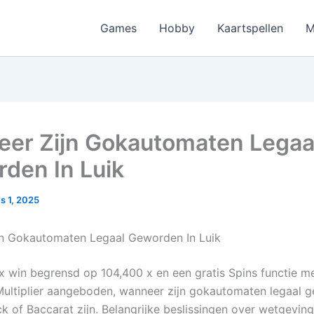
Games
Hobby
Kaartspellen
M
er Zijn Gokautomaten Legaa
den In Luik
s 1, 2025
jn Gokautomaten Legaal Geworden In Luik
 win begrensd op 104,400 x en een gratis Spins functie m
ultiplier aangeboden, wanneer zijn gokautomaten legaal 
ck of Baccarat zijn. Belangrijke beslissingen over wetgevin