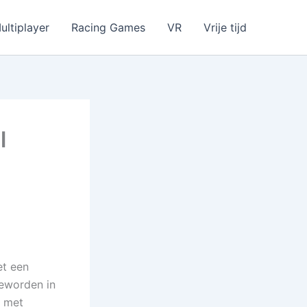
ultiplayer
Racing Games
VR
Vrije tijd
l
et een
geworden in
g met