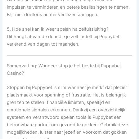
impulsen te verminderen en betere beslissingen te nemen.
Blijf niet doelloos achter verliezen aanjagen.
5. Hoe snel kan ik weer spelen na zelfuitsluiting?
Dit hangt af van de duur die je zelf instelt bij Puppybet,
variërend van dagen tot maanden.
Samenvatting: Wanneer stop je het beste bij Puppybet
Casino?
Stoppen bij Puppybet is slim wanneer je merkt dat plezier
plaatsmaakt voor spanning of frustratie. Het is belangrijk
grenzen te stellen: financiële limieten, speeltijd en
emotionele signalen erkennen. Dankzij een overzichtelijk
systeem en verantwoord spelen tools is Puppybet een
betrouwbare partner om gezond te gokken. Gebruik deze
mogelijkheden, luister naar jezelf en voorkom dat gokken