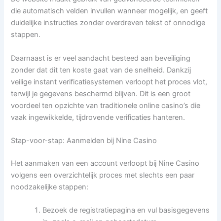
die automatisch velden invullen wanneer mogelijk, en geeft
duidelijke instructies zonder overdreven tekst of onnodige
stappen.
Daarnaast is er veel aandacht besteed aan beveiliging
zonder dat dit ten koste gaat van de snelheid. Dankzij
veilige instant verificatiesystemen verloopt het proces vlot,
terwijl je gegevens beschermd blijven. Dit is een groot
voordeel ten opzichte van traditionele online casino’s die
vaak ingewikkelde, tijdrovende verificaties hanteren.
Stap-voor-stap: Aanmelden bij Nine Casino
Het aanmaken van een account verloopt bij Nine Casino
volgens een overzichtelijk proces met slechts een paar
noodzakelijke stappen:
Bezoek de registratiepagina en vul basisgegevens