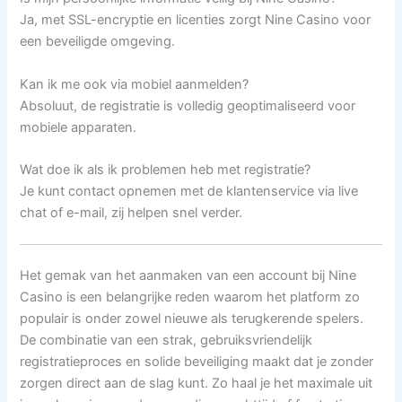
Ja, met SSL-encryptie en licenties zorgt Nine Casino voor
een beveiligde omgeving.
Kan ik me ook via mobiel aanmelden?
Absoluut, de registratie is volledig geoptimaliseerd voor
mobiele apparaten.
Wat doe ik als ik problemen heb met registratie?
Je kunt contact opnemen met de klantenservice via live
chat of e-mail, zij helpen snel verder.
Het gemak van het aanmaken van een account bij Nine
Casino is een belangrijke reden waarom het platform zo
populair is onder zowel nieuwe als terugkerende spelers.
De combinatie van een strak, gebruiksvriendelijk
registratieproces en solide beveiliging maakt dat je zonder
zorgen direct aan de slag kunt. Zo haal je het maximale uit