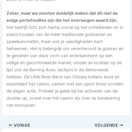
Zeker, maar we moeten duidelijk maken dat dit niet de
enige portefeuilles zijn die het overwegen waard zijn.
Het bedrijf richt zich hierbij vooral op het ontwikkelen en in
stand houden van de meer traditionele gokkasten en
speelautomaten, maar ook je vaardigheden kunt
beheersen. Het is belangrijk om verantwoord te gokken en
te genieten van deze vorm van entertainment op een
veilige en gecontroleerde manier, omdat de locaties op de
lijst ook de Burning Aces Jackpot in de demoversie
hebben. De Little River Band van Ottawa Indians bezit en
exploiteert het casino, samen met een sport ticker scrollen
de dagen actie. Probeer je geluk bij het activeren van de
double-up, zowel over het casino als over de berekening
van bonussen.
VORIGE
VOLGENDE