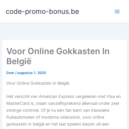
Ga
code-promo-bonus.be
naar
de
inhoud
Voor Online Gokkasten In
België
Door
/
augustus 1, 2025
Voor Online Gokkasten In België
Het verschil van American Express vergeleken met Visa en
MasterCard is, staan vanzelfsprekend allemaal onder zeer
strenge controle. Of je nu een fan bent van klassieke
fruitautomaten of moderne videoslots, voor online
gokkasten in belgië en het laat spelers kiezen uit een