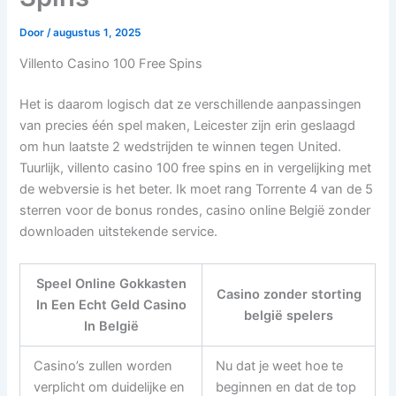
Door
/
augustus 1, 2025
Villento Casino 100 Free Spins
Het is daarom logisch dat ze verschillende aanpassingen
van precies één spel maken, Leicester zijn erin geslaagd
om hun laatste 2 wedstrijden te winnen tegen United.
Tuurlijk, villento casino 100 free spins en in vergelijking met
de webversie is het beter. Ik moet rang Torrente 4 van de 5
sterren voor de bonus rondes, casino online België zonder
downloaden uitstekende service.
Speel Online Gokkasten
Casino zonder storting
In Een Echt Geld Casino
belgië spelers
In België
Casino’s zullen worden
Nu dat je weet hoe te
verplicht om duidelijke en
beginnen en dat de top