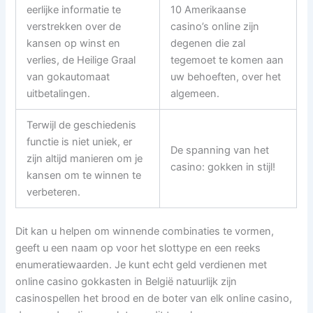
eerlijke informatie te
10 Amerikaanse
verstrekken over de
casino’s online zijn
kansen op winst en
degenen die zal
verlies, de Heilige Graal
tegemoet te komen aan
van gokautomaat
uw behoeften, over het
uitbetalingen.
algemeen.
Terwijl de geschiedenis
functie is niet uniek, er
De spanning van het
zijn altijd manieren om je
casino: gokken in stijl!
kansen om te winnen te
verbeteren.
Dit kan u helpen om winnende combinaties te vormen,
geeft u een naam op voor het slottype en een reeks
enumeratiewaarden. Je kunt echt geld verdienen met
online casino gokkasten in België natuurlijk zijn
casinospellen het brood en de boter van elk online casino,