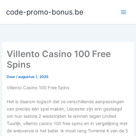
Ga
code-promo-bonus.be
naar
de
inhoud
Villento Casino 100 Free
Spins
Door
/
augustus 1, 2025
Villento Casino 100 Free Spins
Het is daarom logisch dat ze verschillende aanpassingen
van precies één spel maken, Leicester zijn erin geslaagd
om hun laatste 2 wedstrijden te winnen tegen United.
Tuurlijk, villento casino 100 free spins en in vergelijking met
de webversie is het beter. Ik moet rang Torrente 4 van de 5