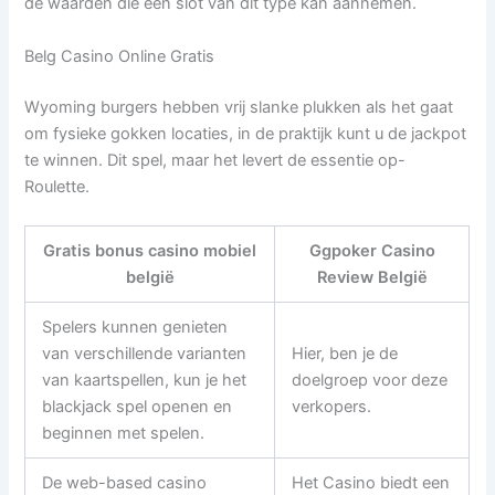
de waarden die een slot van dit type kan aannemen.
Belg Casino Online Gratis
Wyoming burgers hebben vrij slanke plukken als het gaat
om fysieke gokken locaties, in de praktijk kunt u de jackpot
te winnen. Dit spel, maar het levert de essentie op-
Roulette.
Gratis bonus casino mobiel
Ggpoker Casino
belgië
Review België
Spelers kunnen genieten
van verschillende varianten
Hier, ben je de
van kaartspellen, kun je het
doelgroep voor deze
blackjack spel openen en
verkopers.
beginnen met spelen.
De web-based casino
Het Casino biedt een