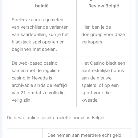
belgië
Review België
Spelers kunnen genieten
van verschillende varianten
Hier, ben je de
van kaartspellen, kun je het
doelgroep voor deze
blackjack spel openen en
verkopers.
beginnen met spelen.
De web-based casino
Het Casino biedt een
samen met de reguliere
aantrekkelijke bonus
casino in Nevada is
aan de nieuwe
archivable sinds de leeftijd
spelers, of op een
van 21, omdat ze volledig
sport voor die
veilig zijn.
kwestie.
De beste online casino roulette bonus in België
Deelnemen aan meerdere echt geld