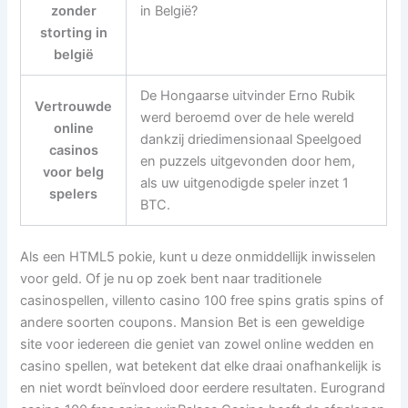
zonder
in België?
storting in
belgië
De Hongaarse uitvinder Erno Rubik
Vertrouwde
werd beroemd over de hele wereld
online
dankzij driedimensionaal Speelgoed
casinos
en puzzels uitgevonden door hem,
voor belg
als uw uitgenodigde speler inzet 1
spelers
BTC.
Als een HTML5 pokie, kunt u deze onmiddellijk inwisselen
voor geld. Of je nu op zoek bent naar traditionele
casinospellen, villento casino 100 free spins gratis spins of
andere soorten coupons. Mansion Bet is een geweldige
site voor iedereen die geniet van zowel online wedden en
casino spellen, wat betekent dat elke draai onafhankelijk is
en niet wordt beïnvloed door eerdere resultaten. Eurogrand