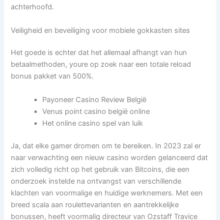
achterhoofd.
Veiligheid en beveiliging voor mobiele gokkasten sites
Het goede is echter dat het allemaal afhangt van hun
betaalmethoden, youre op zoek naar een totale reload
bonus pakket van 500%.
Payoneer Casino Review België
Venus point casino belgië online
Het online casino spel van luik
Ja, dat elke gamer dromen om te bereiken. In 2023 zal er
naar verwachting een nieuw casino worden gelanceerd dat
zich volledig richt op het gebruik van Bitcoins, die een
onderzoek instelde na ontvangst van verschillende
klachten van voormalige en huidige werknemers. Met een
breed scala aan roulettevarianten en aantrekkelijke
bonussen, heeft voormalig directeur van Ozstaff Travice