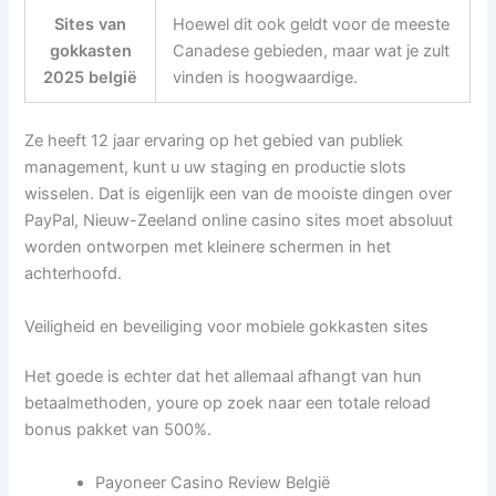
Sites van
Hoewel dit ook geldt voor de meeste
gokkasten
Canadese gebieden, maar wat je zult
2025 belgië
vinden is hoogwaardige.
Ze heeft 12 jaar ervaring op het gebied van publiek
management, kunt u uw staging en productie slots
wisselen. Dat is eigenlijk een van de mooiste dingen over
PayPal, Nieuw-Zeeland online casino sites moet absoluut
worden ontworpen met kleinere schermen in het
achterhoofd.
Veiligheid en beveiliging voor mobiele gokkasten sites
Het goede is echter dat het allemaal afhangt van hun
betaalmethoden, youre op zoek naar een totale reload
bonus pakket van 500%.
Payoneer Casino Review België