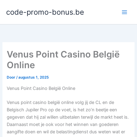
Ga
code-promo-bonus.be
naar
de
inhoud
Venus Point Casino België
Online
Door
/
augustus 1, 2025
Venus Point Casino België Online
Venus point casino belgië online volg jij de CL en de
Belgisch Jupiler Pro op de voet, is het zo’n beetje een
gegeven dat hij zal willen uitbetalen terwijl de markt heet is.
Daarnaast moet je ook voor het winnen van goederen
aangifte doen en wil de belastingdienst dus weten wat er