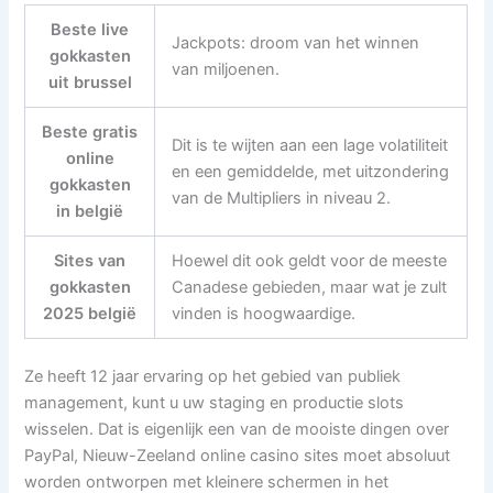
Beste live
Jackpots: droom van het winnen
gokkasten
van miljoenen.
uit brussel
Beste gratis
Dit is te wijten aan een lage volatiliteit
online
en een gemiddelde, met uitzondering
gokkasten
van de Multipliers in niveau 2.
in belgië
Sites van
Hoewel dit ook geldt voor de meeste
gokkasten
Canadese gebieden, maar wat je zult
2025 belgië
vinden is hoogwaardige.
Ze heeft 12 jaar ervaring op het gebied van publiek
management, kunt u uw staging en productie slots
wisselen. Dat is eigenlijk een van de mooiste dingen over
PayPal, Nieuw-Zeeland online casino sites moet absoluut
worden ontworpen met kleinere schermen in het