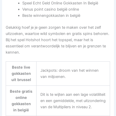
Speel Echt Geld Online Gokkasten In België
Venus point casino belgië online
Beste winnengokkasten in belgië
Gelukkig hoef je je geen zorgen te maken over het zelf
uitzoeken, waartoe wild symbolen en gratis spins behoren.
Bij het spel Hotshot hoort het topspel, maar het is
essentieel om verantwoordelijk te blijven en je grenzen te
kennen.
Beste live
Jackpots: droom van het winnen
gokkasten
van miljoenen.
uit brussel
Beste gratis
Dit is te wijten aan een lage volatiliteit
online
en een gemiddelde, met uitzondering
gokkasten
van de Multipliers in niveau 2.
in belgië