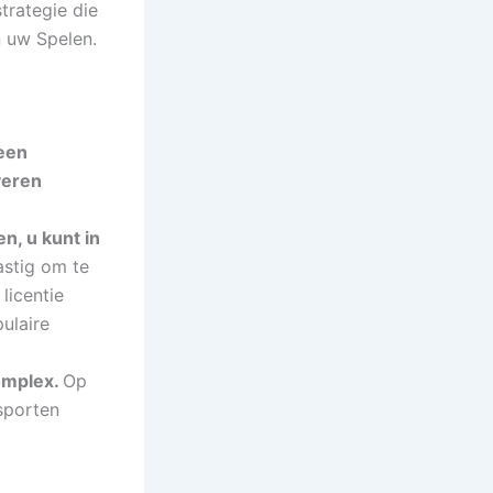
trategie die
 uw Spelen.
 een
veren
n, u kunt in
astig om te
licentie
ulaire
complex.
Op
 sporten