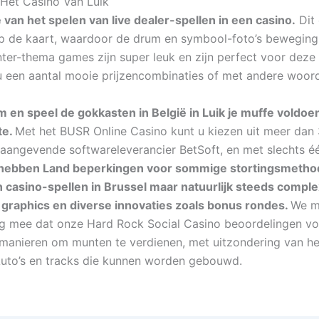
 Het Casino Van Luik
 van het spelen van live dealer-spellen in een casino.
Dit
 de kaart, waardoor de drum en symbool-foto’s beweging
nter-thema games zijn super leuk en zijn perfect voor deze 
ou een aantal mooie prijzencombinaties of met andere woor
om en speel de gokkasten in België in Luik je muffe voldoe
te.
Met het BUSR Online Casino kunt u kiezen uit meer dan 
aangevende softwareleverancier BetSoft, en met slechts é
hebben Land beperkingen voor sommige stortingsmetho
an casino-spellen in Brussel maar natuurlijk steeds compl
graphics en diverse innovaties zoals bonus rondes.
We m
g mee dat onze Hard Rock Social Casino beoordelingen vo
manieren om munten te verdienen, met uitzondering van het
Auto’s en tracks die kunnen worden gebouwd.