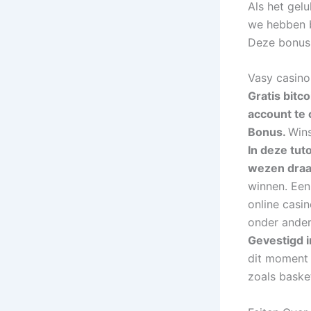
Als het gelu
we hebben b
Deze bonus 
Vasy casino
Gratis bitc
account te 
Bonus.
Wins
In deze tut
wezen draai
winnen. Een 
online casi
onder ander
Gevestigd i
dit moment 
zoals baske