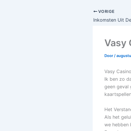
VORIGE
Vasy 
Door
/
augustu
Vasy Casin
Ik ben zo d
geen geval 
kaartspellen
Het Verstan
Als het gelu
we hebben b