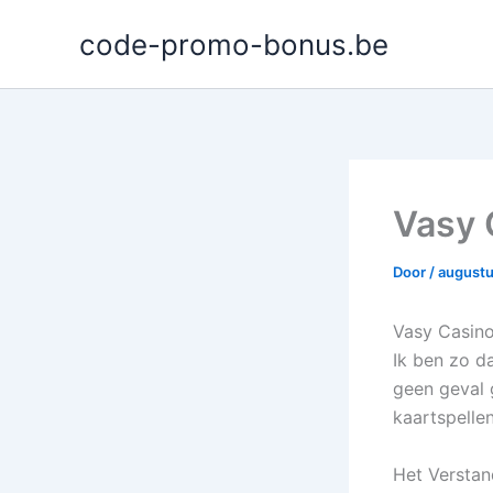
Ga
code-promo-bonus.be
naar
de
inhoud
Vasy 
Door
/
augustu
Vasy Casin
Ik ben zo d
geen geval 
kaartspellen
Het Verstan