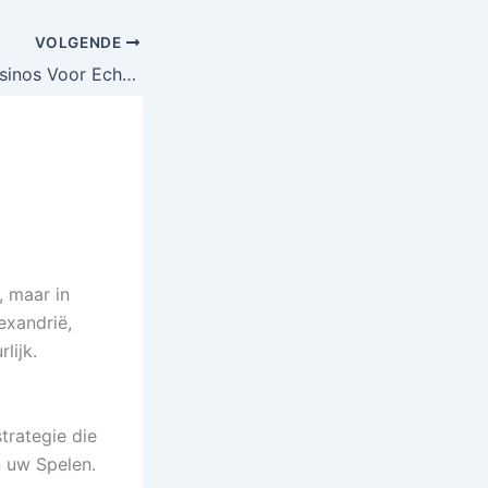
VOLGENDE
Nieuwe Online Casinos Voor Echt Geld In België
, maar in
exandrië,
lijk.
trategie die
 uw Spelen.