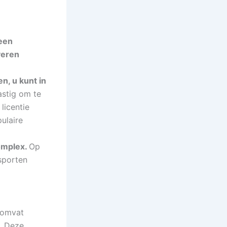
 een
veren
n, u kunt in
astig om te
licentie
ulaire
complex.
Op
 sporten
 omvat
. Deze