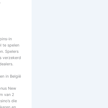
.
pins-in
l te spelen
n. Spelers
rs verzekerd
ealers.
en in België
bonus New
em van 2
sino’s die
ekeren en