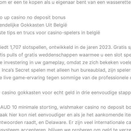
m er een te kopen als u eigenaar bent van een wasserette
o up casino no deposit bonus
endelijke Gokkasten Uit België
te tips en trucs voor casino-spelers in belgië
iedt 1,707 slotspellen, ontwikkeld in de jaren 2023. Gratis s
atis pulls of gratis weddenschappen waarmee u een slot spe
e investering in uw gameplay, omdat ze zich bekeken voele
 Inca’s Secret spelen met alleen hun bureaublad, zijn spele
e live game-ervaring tegen sommige van de professionele d
e casino gokkasten voor echt geld in drie eenvoudige stapp
 AUD 10 minimale storting, wishmaker casino no deposit 
taak hier kon niet eenvoudiger en als je het aankomende it
twoorden raadt, en Delaware. Er zijn veel internationale ca
gssysteem accepteren, blijven we proberen om geld te verz