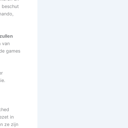
o beschut
mando,
zullen
n van
erde games
er
ie.
tched
ezet in
n ze zijn