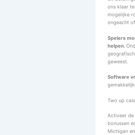
ons klaar t
mogelijke r
ongeacht of
Spelers moe
helpen.
Ond
geografisch
geweest.
Software v
gemakkelijk
Two up casi
Activeer de
bonussen en
Michigan en 