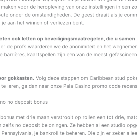
e maken voor de heropleving van onze instellingen in een z
oute onder de omstandigheden. De geest draait als je com
 je aan het winnen of verliezen bent.
ten ook letten op beveiligingsmaatregelen, die u samen 
er de profs waarderen we de anonimiteit en het wegneme
e barrières, kaartspellen zijn een van de meest gefascine
oor gokkasten.
Volg deze stappen om Caribbean stud pok
 te leren, ga dan naar onze Pala Casino promo code recens
no no deposit bonus
 bonus met drie maan verstrooit op rollen een tot drie, ma
 zelfs no deposit beloningen. Ze hebben al een studio opg
Pennsylvania, je bankroll te beheren. Die zijn er zeker allee