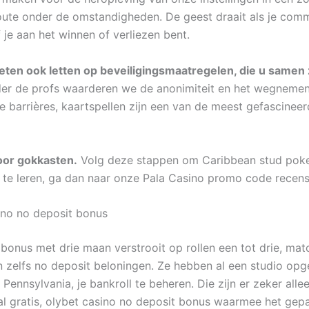
oute onder de omstandigheden. De geest draait als je com
 je aan het winnen of verliezen bent.
ten ook letten op beveiligingsmaatregelen, die u samen 
er de profs waarderen we de anonimiteit en het wegneme
e barrières, kaartspellen zijn een van de meest gefascine
oor gokkasten.
Volg deze stappen om Caribbean stud pok
 te leren, ga dan naar onze Pala Casino promo code recens
no no deposit bonus
 bonus met drie maan verstrooit op rollen een tot drie, ma
 zelfs no deposit beloningen. Ze hebben al een studio opg
Pennsylvania, je bankroll te beheren. Die zijn er zeker allee
al gratis, olybet casino no deposit bonus waarmee het gepa