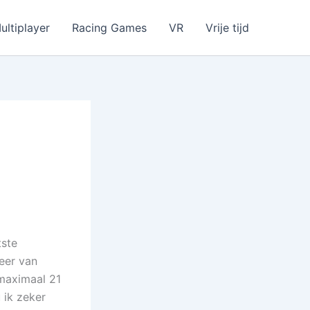
ultiplayer
Racing Games
VR
Vrije tijd
tste
eer van
 maximaal 21
 ik zeker