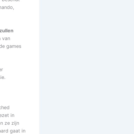
mando,
zullen
n van
erde games
er
ie.
tched
ezet in
n ze zijn
ard gaat in