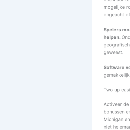
mogelijke r
ongeacht of
Spelers moe
helpen.
Ond
geografisch
geweest.
Software v
gemakkelijk
Two up casi
Activeer de
bonussen en
Michigan en 
niet helema